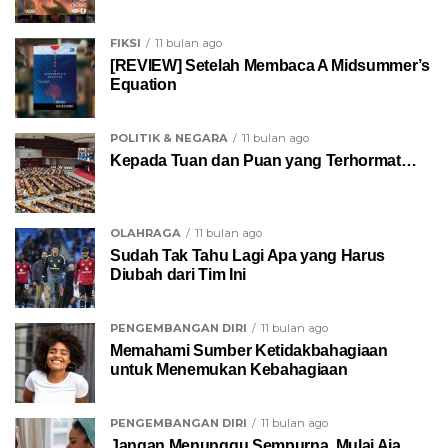
FIKSI
11 bulan ago
[REVIEW] Setelah Membaca A Midsummer’s
Equation
POLITIK & NEGARA
11 bulan ago
Kepada Tuan dan Puan yang Terhormat…
OLAHRAGA
11 bulan ago
Sudah Tak Tahu Lagi Apa yang Harus
Diubah dari Tim Ini
PENGEMBANGAN DIRI
11 bulan ago
Memahami Sumber Ketidakbahagiaan
untuk Menemukan Kebahagiaan
PENGEMBANGAN DIRI
11 bulan ago
Jangan Menunggu Sempurna, Mulai Aja