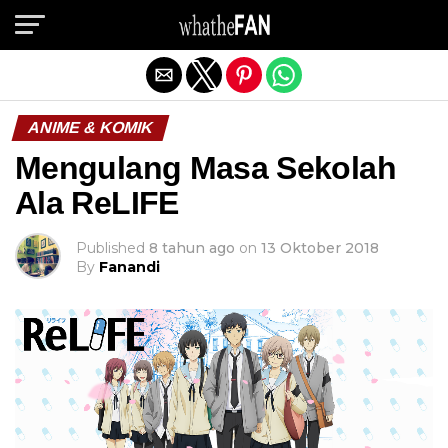
Exit mobile version
ANIME & KOMIK
Mengulang Masa Sekolah
Ala ReLIFE
Published
8 tahun ago
on
13 Oktober 2018
By
Fanandi