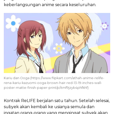
keberlangsungan anime secara keseluruhan.
Kariu dan Ooga (https://www.flipkart.com/athah-anime-relife-
rena-kariu-kazuomi-ooga-brown-hair-red-13-19-inches-wall-
poster-matte-finish-paper-print/p/itmf9jzyb4phfkhf)
Kontrak ReLIFE berjalan satu tahun. Setelah selesai,
subyek akan kembali ke usianya semula dan
ingatan orang-orang yang mengingat subyek akan