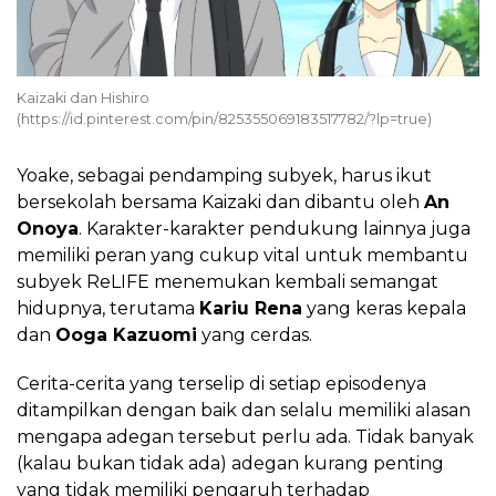
Kaizaki dan Hishiro
(https://id.pinterest.com/pin/825355069183517782/?lp=true)
Yoake, sebagai pendamping subyek, harus ikut
bersekolah bersama Kaizaki dan dibantu oleh
An
Onoya
. Karakter-karakter pendukung lainnya juga
memiliki peran yang cukup vital untuk membantu
subyek ReLIFE menemukan kembali semangat
hidupnya, terutama
Kariu Rena
yang keras kepala
dan
Ooga Kazuomi
yang cerdas.
Cerita-cerita yang terselip di setiap episodenya
ditampilkan dengan baik dan selalu memiliki alasan
mengapa adegan tersebut perlu ada. Tidak banyak
(kalau bukan tidak ada) adegan kurang penting
yang tidak memiliki pengaruh terhadap