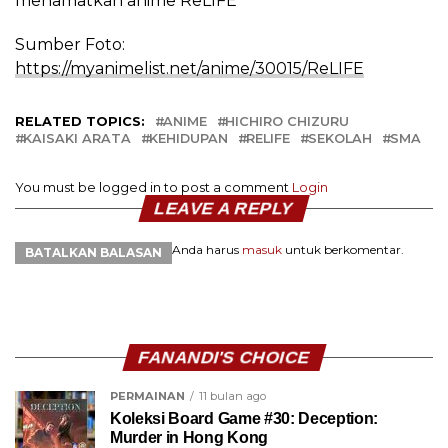
menamatkan anime ReLIFE
Sumber Foto:
https://myanimelist.net/anime/30015/ReLIFE
RELATED TOPICS:
ANIME
HICHIRO CHIZURU
KAISAKI ARATA
KEHIDUPAN
RELIFE
SEKOLAH
SMA
You must be logged in to post a comment
Login
LEAVE A REPLY
Anda harus
masuk
untuk berkomentar.
BATALKAN BALASAN
FANANDI'S CHOICE
PERMAINAN
11 bulan ago
Koleksi Board Game #30: Deception:
Murder in Hong Kong