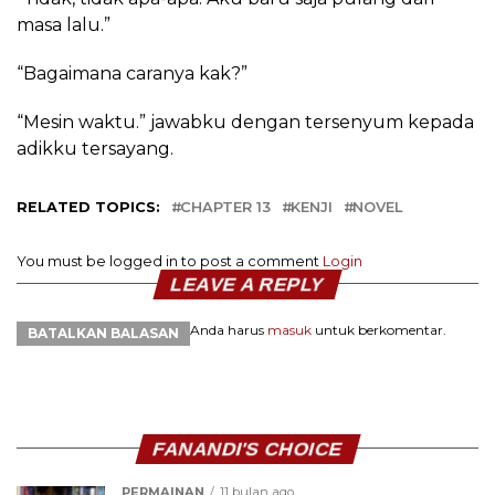
masa lalu.”
“Bagaimana caranya kak?”
“Mesin waktu.” jawabku dengan tersenyum kepada
adikku tersayang.
RELATED TOPICS:
CHAPTER 13
KENJI
NOVEL
You must be logged in to post a comment
Login
LEAVE A REPLY
Anda harus
masuk
untuk berkomentar.
BATALKAN BALASAN
FANANDI'S CHOICE
PERMAINAN
11 bulan ago