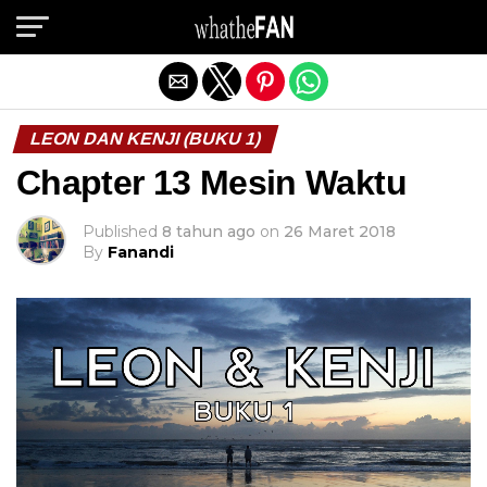
Exit mobile version
LEON DAN KENJI (BUKU 1)
Chapter 13 Mesin Waktu
Published
8 tahun ago
on
26 Maret 2018
By
Fanandi