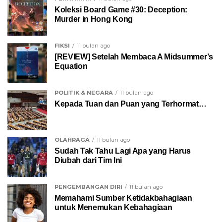
Koleksi Board Game #30: Deception:
Murder in Hong Kong
FIKSI
11 bulan ago
[REVIEW] Setelah Membaca A Midsummer’s
Equation
POLITIK & NEGARA
11 bulan ago
Kepada Tuan dan Puan yang Terhormat…
OLAHRAGA
11 bulan ago
Sudah Tak Tahu Lagi Apa yang Harus
Diubah dari Tim Ini
PENGEMBANGAN DIRI
11 bulan ago
Memahami Sumber Ketidakbahagiaan
untuk Menemukan Kebahagiaan