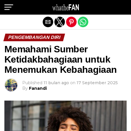
Exit mobile version
PENGEMBANGAN DIRI
Memahami Sumber
Ketidakbahagiaan untuk
Menemukan Kebahagiaan
Published
11 bulan ago
on
17 September 2025
By
Fanandi