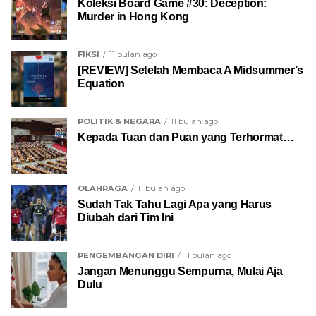
Koleksi Board Game #30: Deception:
Murder in Hong Kong
FIKSI
11 bulan ago
[REVIEW] Setelah Membaca A Midsummer’s
Equation
POLITIK & NEGARA
11 bulan ago
Kepada Tuan dan Puan yang Terhormat…
OLAHRAGA
11 bulan ago
Sudah Tak Tahu Lagi Apa yang Harus
Diubah dari Tim Ini
PENGEMBANGAN DIRI
11 bulan ago
Jangan Menunggu Sempurna, Mulai Aja
Dulu