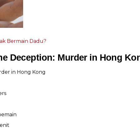
ijak Bermain Dadu?
me Deception: Murder in Hong Ko
rder in Hong Kong
ers
 pemain
enit