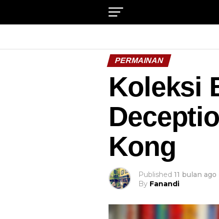
PERMAINAN
Koleksi
Deceptio
Kong
Published
11 bulan ago
By
Fanandi