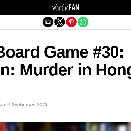
Exit mobile version
 Board Game #30:
n: Murder in Hon
on
14 September 2025