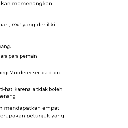
r akan memenangkan
inan,
role
yang dimiliki
nang.
tara para pemain
ngi Murderer secara diam-
i-hati karena ia tidak boleh
 menang.
an mendapatkan empat
 merupakan petunjuk yang