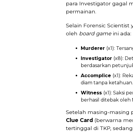
para Investigator gaga
permainan.
Selain Forensic Scientist
oleh
board game
ini ada:
Murderer
(x1): Ters
Investigator
(x8): D
berdasarkan petunjuk 
Accomplice
(x1): R
diam tanpa ketahuan.
Witness
(x1): Saksi 
berhasil ditebak oleh
Setelah masing-masin
Clue Card
(berwarna me
tertinggal di TKP, seda