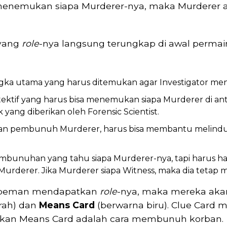
l menemukan siapa Murderer-nya, maka Murdere
 yang
role
-nya langsung terungkap di awal perma
angka utama yang harus ditemukan agar Investigator me
etektif yang harus bisa menemukan siapa Murderer di an
yang diberikan oleh Forensic Scientist.
ekan pembunuh Murderer, harus bisa membantu melindu
pembunuhan yang tahu siapa Murderer-nya, tapi harus hat
 Murderer. Jika Murderer siapa Witness, maka dia tetap
g peman mendapatkan
role
-nya, maka mereka ak
rah) dan
Means Card
(berwarna biru). Clue Card
ngkan Means Card adalah cara membunuh korban.