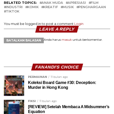
RELATED TOPICS:
ANAK MUDA
APRESIASI
FILM
INDUSTRI
KOMIK
KREATIF
MUSIK
PENGHARGAAN
TIKTOK
You must be logged in to post a comment
Login
LEAVE A REPLY
Anda harus
masuk
untuk berkomentar.
BATALKAN BALASAN
FANANDI'S CHOICE
PERMAINAN
11 bulan ago
Koleksi Board Game #30: Deception:
Murder in Hong Kong
FIKSI
11 bulan ago
[REVIEW] Setelah Membaca A Midsummer’s
Equation