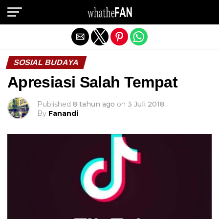
Exit mobile version
SOSIAL BUDAYA
Apresiasi Salah Tempat
Published
8 tahun ago
on
3 Juli 2018
By
Fanandi