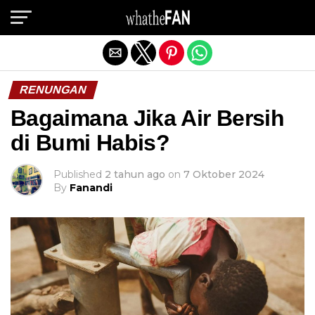
Exit mobile version
RENUNGAN
Bagaimana Jika Air Bersih
di Bumi Habis?
Published
2 tahun ago
on
7 Oktober 2024
By
Fanandi