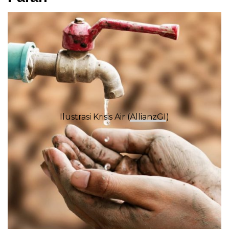
Ilustrasi Krisis Air (
AllianzGI
)