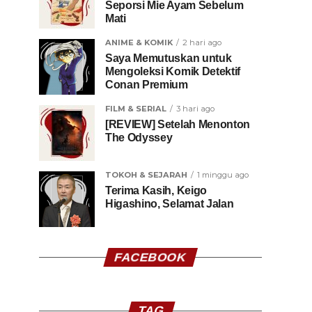
Seporsi Mie Ayam Sebelum
Mati
ANIME & KOMIK
2 hari ago
Saya Memutuskan untuk
Mengoleksi Komik Detektif
Conan Premium
FILM & SERIAL
3 hari ago
[REVIEW] Setelah Menonton
The Odyssey
TOKOH & SEJARAH
1 minggu ago
Terima Kasih, Keigo
Higashino, Selamat Jalan
FACEBOOK
TAG