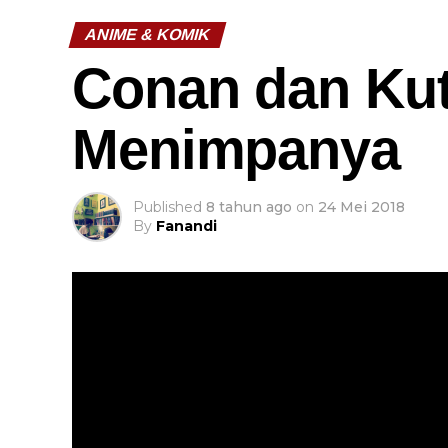
ANIME & KOMIK
Conan dan Ku
Menimpanya
Published
8 tahun ago
on
24 Mei 2018
By
Fanandi