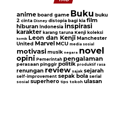
Buku
anime
board game
buku
film
2
cinta
distopia bagi kia
Disney
inspirasi
hiburan
Indonesia
karakter
Kenji
koleksi
karang taruna
Leon dan Kenji
Manchester
komik
Marvel
MCU
United
media sosial
novel
motivasi
musik
negara
opini
pengalaman
Pemerintah
politik
perasaan
pinggir
produktif
rasa
review
renungan
sejarah
sajak
sepak bola
serial
self-improvement
ulasan
superhero
tokoh
sosial
tips