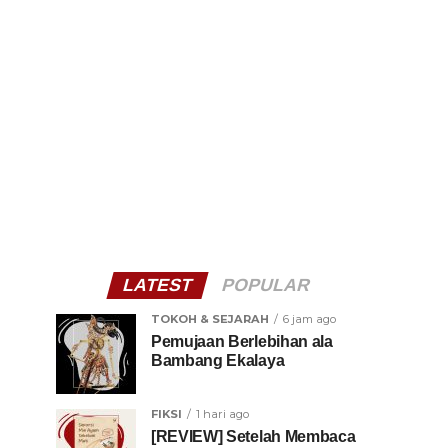
LATEST
POPULAR
TOKOH & SEJARAH
6 jam ago
Pemujaan Berlebihan ala
Bambang Ekalaya
FIKSI
1 hari ago
[REVIEW] Setelah Membaca