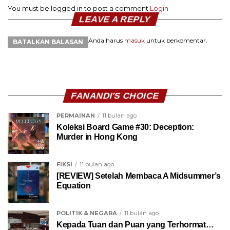
You must be logged in to post a comment
Login
LEAVE A REPLY
Anda harus
masuk
untuk berkomentar.
BATALKAN BALASAN
FANANDI'S CHOICE
PERMAINAN
11 bulan ago
Koleksi Board Game #30: Deception:
Murder in Hong Kong
FIKSI
11 bulan ago
[REVIEW] Setelah Membaca A Midsummer’s
Equation
POLITIK & NEGARA
11 bulan ago
Kepada Tuan dan Puan yang Terhormat…