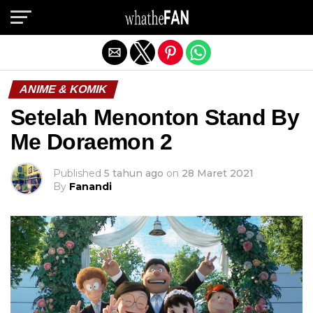
Exit mobile version
ANIME & KOMIK
Setelah Menonton Stand By
Me Doraemon 2
Published
5 tahun ago
on
28 Maret 2021
By
Fanandi