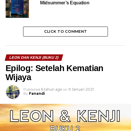
Midsummer’s Equation
CLICK TO COMMENT
LEON DAN KENJI (BUKU 2)
Epilog: Setelah Kematian
Wijaya
Published
6 tahun ago
on
9 Januari 2021
By
Fanandi