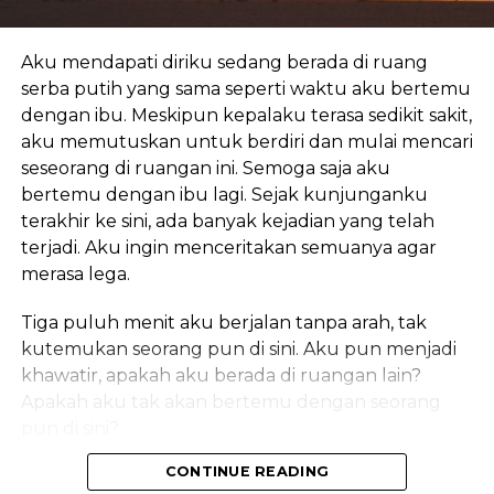
pihak lain. Mesin AI yang ada di depan Anda ini
Banyak rumah sakit besar dari luar daerah yang
rasanya juga akan menyimpulkan hal yang sama.”
berusaha meyakinkan aku untuk pindah, namun
Aku mendapati diriku sedang berada di ruang
aku memutuskan untuk bertahan di rumah sakit
serba putih yang sama seperti waktu aku bertemu
“Tapi tetap saja…” aku menggantungkan
ini, rumah sakit yang menjadi saksi kepergian
dengan ibu. Meskipun kepalaku terasa sedikit sakit,
kalimatku karena bingung harus berkata apa lagi.
Jessica dan Kenji.
aku memutuskan untuk berdiri dan mulai mencari
Mungkin kedatanganku ke kantor polisi setelah
seseorang di ruangan ini. Semoga saja aku
proses otopsi Wijaya hanya merupakan tindakan
***
bertemu dengan ibu lagi. Sejak kunjunganku
spontanku yang masih terkejut atas apa yang baru
terakhir ke sini, ada banyak kejadian yang telah
saja terjadi.
Aku mendengar kematian Kenji dari Rika, ketika
terjadi. Aku ingin menceritakan semuanya agar
aku sedang disibukkan dengan berbagai kegiatan
“Jadi, bapak ingin tetap membawa kasus ini ke
merasa lega.
OSPEK yang bagiku cukup menjemukan. Diawali
pengadilan?”
dengan isak tangis, Rika memberitahu kabar duka
Tiga puluh menit aku berjalan tanpa arah, tak
tersebut dengan suara terpatah-patah.
“Benar.”
kutemukan seorang pun di sini. Aku pun menjadi
khawatir, apakah aku berada di ruangan lain?
“Kenji Le… Kenji meninggal. Penyakit paru-parunya
“Ada pihak pengacara?”
Apakah aku tak akan bertemu dengan seorang
ditambah kompilasi penyakit lain membuatnya
pun di sini?
enggak ketolong.”
“Ada.”
CONTINUE READING
Di saat aku mulai merasa putus asa, aku melihat
Handphoneku langsung tergelincir jatuh begitu
Jawaban tersebut buat keluar dari mulutku,