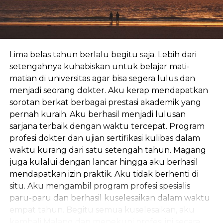
ancaman?”
“Benar.”
Lima belas tahun berlalu begitu saja. Lebih dari
Petugas tersebut menggaruk-garuk lagi
setengahnya kuhabiskan untuk belajar mati-
kepalanya. Nampaknya baru kali ini ia menemukan
matian di universitas agar bisa segera lulus dan
kasus sejanggal ini. Pembunuh yang menyerahkan
menjadi seorang dokter. Aku kerap mendapatkan
diri karena merasa bersalah memang banyak, tapi
sorotan berkat berbagai prestasi akademik yang
pembunuh yang mengakui pembunuhannya
pernah kuraih. Aku berhasil menjadi lulusan
hanya dengan bersenjatakan ancaman? Rasanya
sarjana terbaik dengan waktu tercepat. Program
baru kali ini petugas itu mengalaminya.
profesi dokter dan ujian sertifikasi kulibas dalam
“Berdasarkan hasil otopsi, korban meninggal
waktu kurang dari satu setengah tahun. Magang
karena komplikasi penyakit yang telah lama
juga kulalui dengan lancar hingga aku berhasil
dideritanya. Tidak ditemukan adanya unsur
mendapatkan izin praktik. Aku tidak berhenti di
kekerasan ataupun racun pada tubuhnya. Bahkan
situ. Aku mengambil program profesi spesialis
yang saya dengar dari salah satu perawat, Anda
paru-paru dan berhasil kuselesaikan dalam waktu
berusaha memberikan pertolongan pertama
empat tahun. Begitu semua kuselesaikan, aku
begitu korban mengalami tanda-tanda kejang,
kembali Malang dan menekuni profesi ini secara