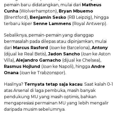
pemain baru didatangkan, mulai dari
Matheus
Cunha
(Wolverhampton),
Bryan Mbuemo
(Brentford),
Benjamin Sesko
(RB Leipzig), hingga
terbaru kiper
Senne Lammens
(Royal Antwerp).
Sebaliknya, pemain-pemain yang dianggap
bermasalah pada dilepas atau dipinjamkan, mulai
dari
Marcus Rasford
(
loan
ke Barcelona),
Antony
(dijual ke Real Betis),
Jadon Sancho
(
loan
ke
Aston
Villa),
Alejandro Garnacho
(dijual ke Chelsea),
Rasmus Hojlund
(
loan
ke Napoli), hingga
Andre
Onana
(
loan
ke Trabzonspor).
Hasilnya?
Ternyata tetap saja kacau
. Saat kalah 0-1
atas Arsenal di laga pembuka, masih banyak
pendukung MU yang masih optimis, bahkan
mengapresiasi permainan MU yang lebih mengalir
daripada musim sebelumnya.