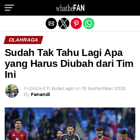
Exit mobile version
OLAHRAGA
Sudah Tak Tahu Lagi Apa
yang Harus Diubah dari Tim
Ini
Published
11 bulan ago
on
15 September 2025
By
Fanandi