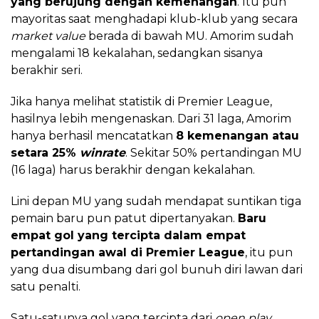
yang berujung dengan kemenangan
. Itu pun
mayoritas saat menghadapi klub-klub yang secara
market value
berada di bawah MU. Amorim sudah
mengalami 18 kekalahan, sedangkan sisanya
berakhir seri.
Jika hanya melihat statistik di Premier League,
hasilnya lebih mengenaskan. Dari 31 laga, Amorim
hanya berhasil mencatatkan
8 kemenangan atau
setara 25%
winrate
. Sekitar 50% pertandingan MU
(16 laga) harus berakhir dengan kekalahan.
Lini depan MU yang sudah mendapat suntikan tiga
pemain baru pun patut dipertanyakan.
Baru
empat gol yang tercipta dalam empat
pertandingan awal di Premier League
, itu pun
yang dua disumbang dari gol bunuh diri lawan dari
satu penalti.
Satu-satunya gol yang tercipta dari
open play