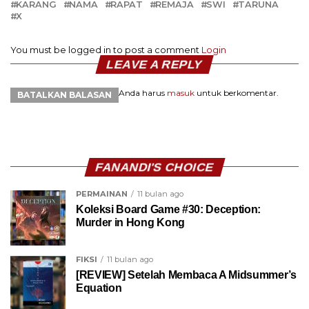
KARANG
NAMA
RAPAT
REMAJA
SWI
TARUNA
X
You must be logged in to post a comment
Login
LEAVE A REPLY
Anda harus
masuk
untuk berkomentar.
BATALKAN BALASAN
FANANDI'S CHOICE
PERMAINAN
11 bulan ago
Koleksi Board Game #30: Deception:
Murder in Hong Kong
FIKSI
11 bulan ago
[REVIEW] Setelah Membaca A Midsummer’s
Equation