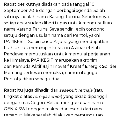
Rapat berikutnya diadakan pada tanggal 10
September 2016 dengan berbagai agenda. Salah
satunya adalah nama Karang Taruna. Sebelumnya,
setiap anak sudah diberi tugas untuk mengusulkan
nama Karang Taruna. Saya sendiri lebih condong
setuju dengan usulan nama dari Pentol, yakni
PARIKESIT. Selain cucu Arjuna yang mendapatkan
titah untuk memimpin kerajaan Astina setelah
Pandawa memutuskan untuk memulai perjalanan
ke Himalaya, PARIKESIT merupakan akronim
dari
P
emuda
A
ktif
R
ajin
I
novatif
K
reatif
E
nergik
S
olide
Memang terkesan memaksa, namun itu juga
Pentol jadikan sebagai doa.
Rapat itu juga dihadiri dari
sesepuh remaja
(satu
tingkat diatas
remaja senior
) yang akrab dipanggil
dengan mas Gogon. Beliau mengusulkan nama
GEN X SWI dengan makna dan esensi dari nama
tersebut. Maka setelah dilakukan pemungutan