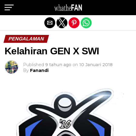
Exit mobile version
PENGALAMAN
Kelahiran GEN X SWI
Published
9 tahun ago
on
10 Januari 2018
By
Fanandi