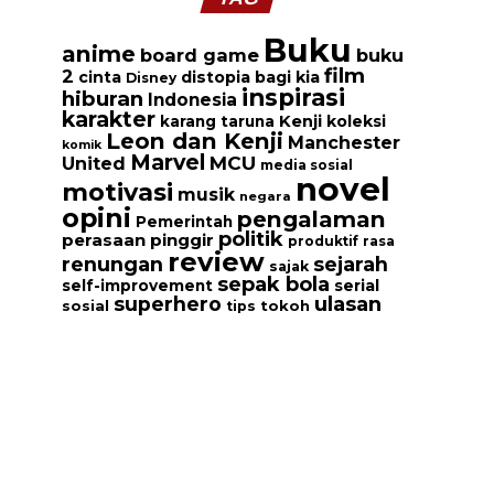
Buku
anime
board game
buku
film
2
cinta
distopia bagi kia
Disney
inspirasi
hiburan
Indonesia
karakter
Kenji
koleksi
karang taruna
Leon dan Kenji
Manchester
komik
Marvel
MCU
United
media sosial
novel
motivasi
musik
negara
opini
pengalaman
Pemerintah
politik
perasaan
pinggir
produktif
rasa
review
renungan
sejarah
sajak
sepak bola
serial
self-improvement
ulasan
superhero
tokoh
sosial
tips