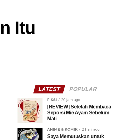
n Itu
LATEST
POPULAR
FIKSI
20 jam ago
[REVIEW] Setelah Membaca
Seporsi Mie Ayam Sebelum
Mati
ANIME & KOMIK
2 hari ago
Saya Memutuskan untuk