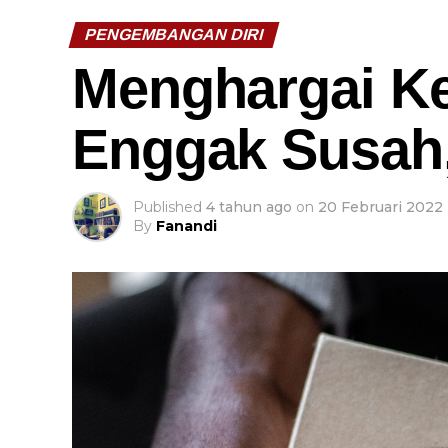
PENGEMBANGAN DIRI
Menghargai Ke
Enggak Susah
Published
4 tahun ago
on
20 Februari 2022
By
Fanandi