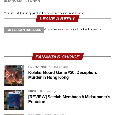
MANUSIA
TUHAN
You must be logged in to post a comment
Login
LEAVE A REPLY
Anda harus
masuk
untuk berkomentar.
BATALKAN BALASAN
FANANDI'S CHOICE
PERMAINAN
11 bulan ago
Koleksi Board Game #30: Deception:
Murder in Hong Kong
FIKSI
11 bulan ago
[REVIEW] Setelah Membaca A Midsummer’s
Equation