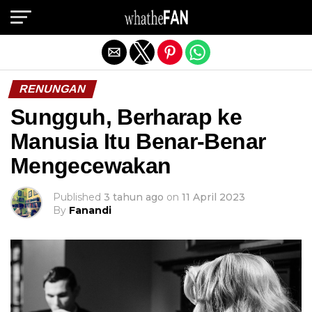
Exit mobile version
RENUNGAN
Sungguh, Berharap ke
Manusia Itu Benar-Benar
Mengecewakan
Published
3 tahun ago
on
11 April 2023
By
Fanandi