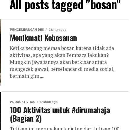
All posts tagged "bosan"
PENGEMBANGAN DIRI
2 tahun ago
Menikmati Kebosanan
Ketika sedang merasa bosan karena tidak ada
aktivitas, apa yang akan Pembaca lakukan?
Mungkin jawabannya akan berkisar antara
mengecek gawai, berselancar di media sosial,
bermain gim,...
PRODUKTIVITAS
5 tahun ago
100 Aktivitas untuk #dirumahaja
(Bagian 2)
Tulisan ini merupakan lanjutan dari tulisan 100