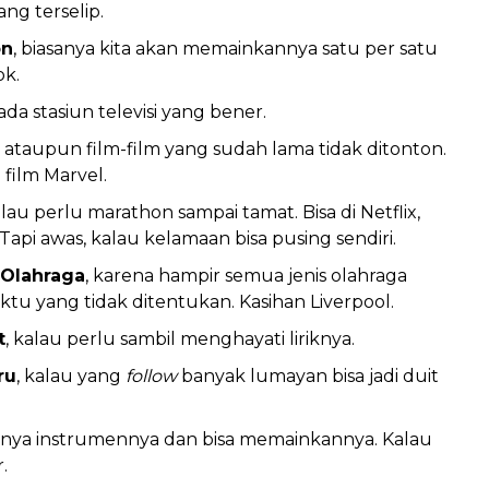
ng terselip.
on
, biasanya kita akan memainkannya satu per satu
k.
ada stasiun televisi yang bener.
u ataupun film-film yang sudah lama tidak ditonton.
film Marvel.
alau perlu marathon sampai tamat. Bisa di Netflix,
Tapi awas, kalau kelamaan bisa pusing sendiri.
 Olahraga
, karena hampir semua jenis olahraga
tu yang tidak ditentukan. Kasihan Liverpool.
t
, kalau perlu sambil menghayati liriknya.
ru
, kalau yang
follow
banyak lumayan bisa jadi duit
unya instrumennya dan bisa memainkannya. Kalau
.