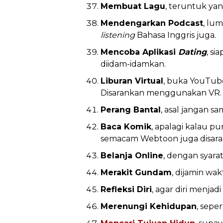
Membuat Lagu
, teruntuk ya
Mendengarkan Podcast
, lu
listening
Bahasa Inggris juga.
Mencoba Aplikasi
Dating
, s
diidam-idamkan.
Liburan Virtual
, buka YouTube
Disarankan menggunakan VR.
Perang Bantal
, asal jangan s
Baca Komik
, apalagi kalau p
semacam Webtoon juga disara
Belanja Online
, dengan syara
Merakit Gundam
, dijamin wa
Refleksi Diri
, agar diri menjadi
Merenungi Kehidupan
, sepe