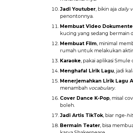
Jadi Youtuber
, bikin aja
daily 
penontonnya.
Membuat Video Dokumente
kucing yang sedang bermain 
Membuat Film
, minimal mem
rumah untuk melakukan aktin
Karaoke
, pakai aplikasi Smule
Menghafal Lirik Lagu
, jadi k
Menerjemahkan Lirik Lagu A
menambah
vocabulary
.
Cover Dance K-Pop
, misal c
boleh.
Jadi Artis TikTok
, biar nge-
hit
Bermain Teater
, bisa membua
karya Shakespeare.