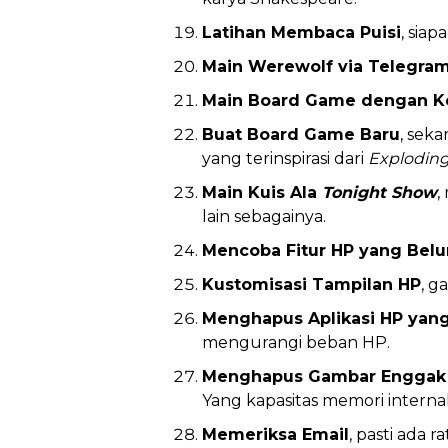
Latihan Membaca Puisi
, sia
Main Werewolf via Telegra
Main Board Game dengan K
Buat Board Game Baru
, sek
yang terinspirasi dari
Exploding
Main Kuis Ala
Tonight Show
,
lain sebagainya.
Mencoba Fitur HP yang Bel
Kustomisasi Tampilan HP
, g
Menghapus Aplikasi HP yan
mengurangi beban HP.
Menghapus Gambar Enggak J
Yang kapasitas memori interna
Memeriksa Email
, pasti ada 