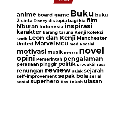
Buku
anime
board game
buku
film
2
cinta
distopia bagi kia
Disney
inspirasi
hiburan
Indonesia
karakter
Kenji
koleksi
karang taruna
Leon dan Kenji
Manchester
komik
Marvel
MCU
United
media sosial
novel
motivasi
musik
negara
opini
pengalaman
Pemerintah
politik
perasaan
pinggir
produktif
rasa
review
renungan
sejarah
sajak
sepak bola
serial
self-improvement
ulasan
superhero
tokoh
sosial
tips