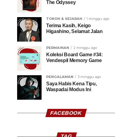
The Odyssey
TOKOH & SEJARAH
1 minggu ago
Terima Kasih, Keigo
Higashino, Selamat Jalan
PERMAINAN
2 minggu ago
Koleksi Board Game #34:
Vendespil Memory Game
PENGALAMAN
3 minggu ago
Saya Habis Kena Tipu,
Waspadai Modus Ini
FACEBOOK
TAG