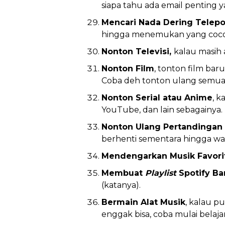
siapa tahu ada email penting ya
Mencari Nada Dering Telep
hingga menemukan yang coco
Nonton Televisi,
kalau masih 
Nonton Film
, tonton film bar
Coba deh tonton ulang semua 
Nonton Serial atau Anime
, k
YouTube, dan lain sebagainya. 
Nonton Ulang Pertandingan
berhenti sementara hingga wak
Mendengarkan Musik Favori
Membuat
Playlist
Spotify Ba
(katanya).
Bermain Alat Musik
, kalau p
enggak bisa, coba mulai belajar