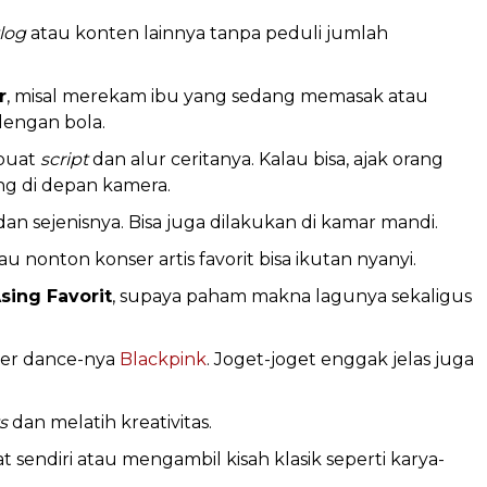
vlog
atau konten lainnya tanpa peduli jumlah
r
, misal merekam ibu yang sedang memasak atau
dengan bola.
buat
script
dan alur ceritanya. Kalau bisa, ajak orang
g di depan kamera.
 dan sejenisnya. Bisa juga dilakukan di kamar mandi.
alau nonton konser artis favorit bisa ikutan nyanyi.
sing Favorit
, supaya paham makna lagunya sekaligus
over dance-nya
Blackpink
. Joget-joget enggak jelas juga
s
dan melatih kreativitas.
t sendiri atau mengambil kisah klasik seperti karya-