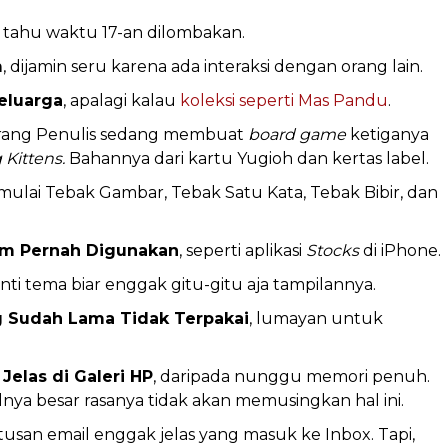
pa tahu waktu 17-an dilombakan.
m
, dijamin seru karena ada interaksi dengan orang lain.
eluarga
, apalagi kalau
koleksi seperti Mas Pandu
.
arang Penulis sedang membuat
board game
ketiganya
 Kittens.
Bahannya dari kartu Yugioh dan kertas label.
 mulai Tebak Gambar, Tebak Satu Kata, Tebak Bibir, dan
um Pernah Digunakan
, seperti aplikasi
Stocks
di iPhone.
anti tema biar enggak gitu-gitu aja tampilannya.
g Sudah Lama Tidak Terpakai
, lumayan untuk
elas di Galeri HP
, daripada nunggu memori penuh.
lnya besar rasanya tidak akan memusingkan hal ini.
ratusan email enggak jelas yang masuk ke Inbox. Tapi,