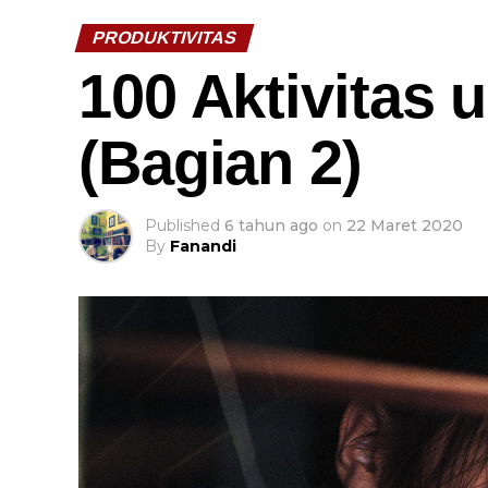
PRODUKTIVITAS
100 Aktivitas 
(Bagian 2)
Published
6 tahun ago
on
22 Maret 2020
By
Fanandi