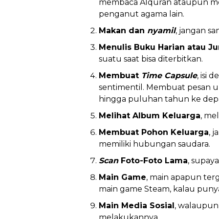
membaca Alquran ataupun me
penganut agama lain.
Makan dan
nyamil
, jangan sa
Menulis Buku Harian atau Ju
suatu saat bisa diterbitkan.
Membuat
Time Capsule
, isi
sentimentil. Membuat pesan un
hingga puluhan tahun ke dep
Melihat Album Keluarga
, me
Membuat Pohon Keluarga
, 
memiliki hubungan saudara.
Scan
Foto-Foto Lama
, supaya
Main Game
, main apapun ter
main game Steam, kalau puny
Main Media Sosial
, walaupun
melakukannya.