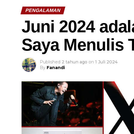
PENGALAMAN
Juni 2024 ada
Saya Menulis 
Published
2 tahun ago
on
1 Juli 2024
By
Fanandi