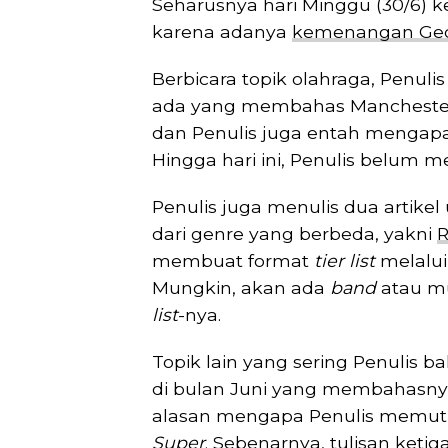
Seharusnya hari Minggu (30/6) ke
karena adanya
kemenangan Geor
Berbicara topik olahraga, Penul
ada yang membahas Manchester 
dan Penulis juga entah mengapa
Hingga hari ini, Penulis belum 
Penulis juga menulis dua artik
dari genre yang berbeda, yakni
R
membuat format
tier list
melalu
Mungkin, akan ada
band
atau mu
list
-nya.
Topik lain yang sering Penulis 
di bulan Juni yang membahasny
alasan mengapa Penulis memu
Super
. Sebenarnya, tulisan keti