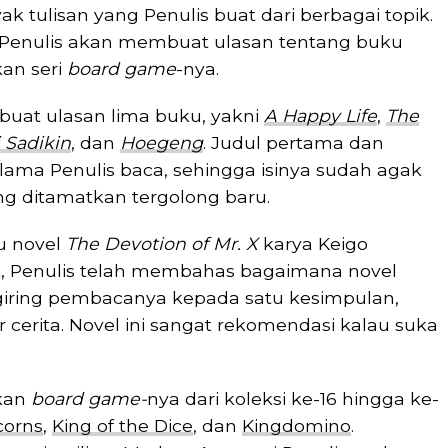
ak tulisan yang Penulis buat dari berbagai topik.
Penulis akan membuat ulasan tentang buku
kan seri
board game
-nya.
buat ulasan lima buku, yakni
A Happy Life
,
The
i Sadikin
, dan
Hoegeng
. Judul pertama dan
lama Penulis baca, sehingga isinya sudah agak
ang ditamatkan tergolong baru.
u novel
The Devotion of Mr. X
karya Keigo
ut, Penulis telah membahas bagaimana novel
ggiring pembacanya kepada satu kesimpulan,
r cerita. Novel ini sangat rekomendasi kalau suka
tkan
board game-
nya dari koleksi ke-16 hingga ke-
corns
,
King of the Dice
, dan
Kingdomino
.