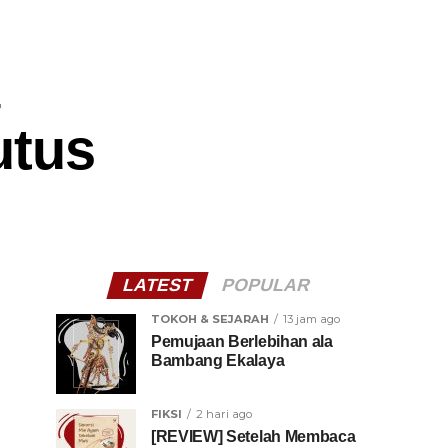
utus
LATEST
POPULAR
TOKOH & SEJARAH
13 jam ago
Pemujaan Berlebihan ala
Bambang Ekalaya
FIKSI
2 hari ago
[REVIEW] Setelah Membaca