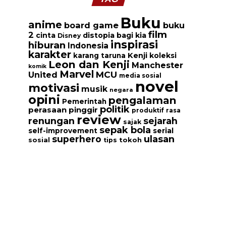
Buku
anime
board game
buku
film
2
cinta
distopia bagi kia
Disney
inspirasi
hiburan
Indonesia
karakter
Kenji
koleksi
karang taruna
Leon dan Kenji
Manchester
komik
Marvel
MCU
United
media sosial
novel
motivasi
musik
negara
opini
pengalaman
Pemerintah
politik
perasaan
pinggir
produktif
rasa
review
renungan
sejarah
sajak
sepak bola
serial
self-improvement
ulasan
superhero
tokoh
sosial
tips