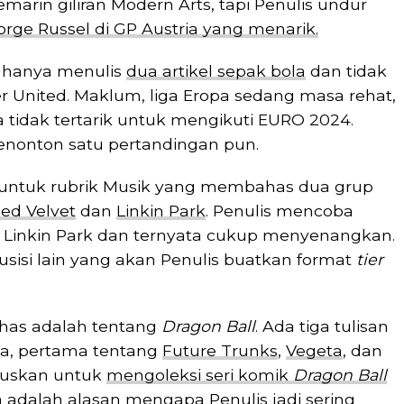
marin giliran Modern Arts, tapi Penulis undur
ge Russel di GP Austria yang menarik.
is hanya menulis
dua artikel sepak bola
dan tidak
United. Maklum, liga Eropa sedang masa rehat,
 tidak tertarik untuk mengikuti EURO 2024.
menonton satu pertandingan pun.
el untuk rubrik Musik yang membahas dua grup
ed Velvet
dan
Linkin Park
. Penulis mencoba
i Linkin Park dan ternyata cukup menyenangkan.
sisi lain yang akan Penulis buatkan format
tier
bahas adalah tentang
Dragon Ball
. Ada tiga tulisan
a, pertama tentang
Future Trunks
,
Vegeta
, dan
tuskan untuk
mengoleksi seri komik
Dragon Ball
ga adalah alasan mengapa Penulis jadi sering