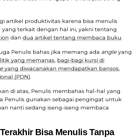
i artikel produktivitas karena bisa menulis
kel yang terkait dengan hal ini, yakni tentang
ion
dan
dua artikel tentang membaca buku
.
juga Penulis bahas jika memang ada
angle
yang
politik yang memanas
,
bagi-bagi kursi di
ne
yang diwacanakan mendapatkan bansos
,
ional (PDN)
.
kan di atas, Penulis membahas hal-hal yang
ya Penulis gunakan sebagai pengingat untuk
depan nanti sedang iseng-iseng membaca
erakhir Bisa Menulis Tanpa