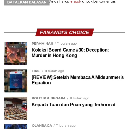
Anda harus
masuk
untuk berkomentar.
BATALKAN BALASAN
FANANDI'S CHOICE
PERMAINAN
11 bulan ago
Koleksi Board Game #30: Deception:
Murder in Hong Kong
FIKSI
11 bulan ago
[REVIEW] Setelah Membaca A Midsummer’s
Equation
POLITIK & NEGARA
11 bulan ago
Kepada Tuan dan Puan yang Terhormat…
OLAHRAGA
11 bulan ago