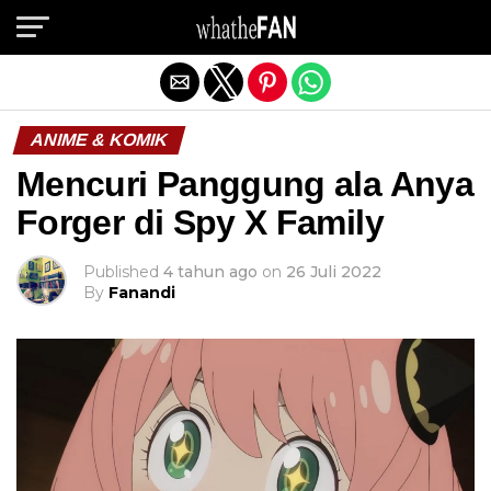
Exit mobile version
ANIME & KOMIK
Mencuri Panggung ala Anya
Forger di Spy X Family
Published
4 tahun ago
on
26 Juli 2022
By
Fanandi