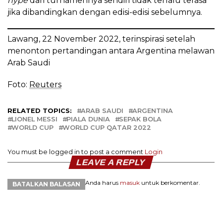
hype
dari turnamennya sendiri tidak terlalu terasa
jika dibandingkan dengan edisi-edisi sebelumnya.
Lawang, 22 November 2022, terinspirasi setelah
menonton pertandingan antara Argentina melawan
Arab Saudi
Foto:
Reuters
RELATED TOPICS:
ARAB SAUDI
ARGENTINA
LIONEL MESSI
PIALA DUNIA
SEPAK BOLA
WORLD CUP
WORLD CUP QATAR 2022
You must be logged in to post a comment
Login
LEAVE A REPLY
Anda harus
masuk
untuk berkomentar.
BATALKAN BALASAN