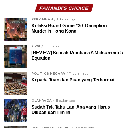
FANANDI'S CHOICE
PERMAINAN
11 bulan ago
Koleksi Board Game #30: Deception:
Murder in Hong Kong
FIKSI
11 bulan ago
[REVIEW] Setelah Membaca A Midsummer’s
Equation
POLITIK & NEGARA
11 bulan ago
Kepada Tuan dan Puan yang Terhormat…
OLAHRAGA
11 bulan ago
Sudah Tak Tahu Lagi Apa yang Harus
Diubah dari Tim Ini
PENGEMBANGAN DIRI
11 bulan ago