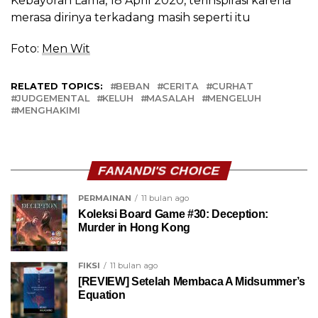
Kebayoran Lama, 18 April 2020, terinspirasi karena
merasa dirinya terkadang masih seperti itu
Foto:
Men Wit
RELATED TOPICS:
BEBAN
CERITA
CURHAT
JUDGEMENTAL
KELUH
MASALAH
MENGELUH
MENGHAKIMI
FANANDI'S CHOICE
PERMAINAN
11 bulan ago
Koleksi Board Game #30: Deception:
Murder in Hong Kong
FIKSI
11 bulan ago
[REVIEW] Setelah Membaca A Midsummer’s
Equation