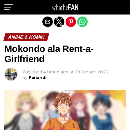
Exit mobile version
ANIME & KOMIK
Mokondo ala Rent-a-
Girlfriend
Published
4 tahun ago
on
18 Januari 2023
By
Fanandi