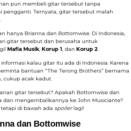
an pun membeli gitar tersebut tanpa
 pengganti. Ternyata, gitar tersebut malah
.
an hanya Brianna dan Bottomwise. Di Indonesia,
ari gitar tersebut dan berusaha untuk
gil
Mafia Musik
,
Korup 1
, dan
Korup 2
.
formasi kalau gitar itu ada di Indonesia. Karena
a meminta bantuan “The Terong Brothers” bernama
, cukup acak kadut.
alanan gitar tersebut? Apakah Bottomwise dan
a dan mengembalikannya ke John Musiciante?
, tetapi di bawah ada
spoiler
lagi!
anna dan Bottomwise