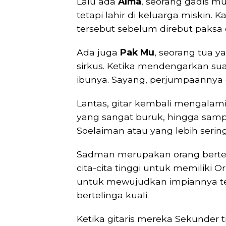
Lalu ada
Alma
, seorang gadis mu
tetapi lahir di keluarga miskin. 
tersebut sebelum direbut paksa
Ada juga
Pak Mu
, seorang tua 
sirkus. Ketika mendengarkan suar
ibunya. Sayang, perjumpaannya 
Lantas, gitar kembali mengalam
yang sangat buruk, hingga samp
Soelaiman atau yang lebih serin
Sadman merupakan orang bertelin
cita-cita tinggi untuk memiliki
untuk mewujudkan impiannya t
bertelinga kuali.
Ketika gitaris mereka Sekunder 