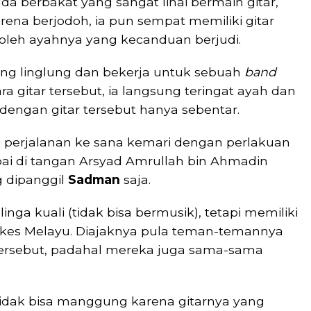
da berbakat yang sangat lihai bermain gitar,
Karena berjodoh, ia pun sempat memiliki gitar
 oleh ayahnya yang kecanduan berjudi.
yang linglung dan bekerja untuk sebuah
band
a gitar tersebut, ia langsung teringat ayah dan
dengan gitar tersebut hanya sebentar.
i perjalanan ke sana kemari dengan perlakuan
ai di tangan Arsyad Amrullah bin Ahmadin
g dipanggil
Sadman
saja.
ga kuali (tidak bisa bermusik), tetapi memiliki
 Orkes Melayu. Diajaknya pula teman-temannya
ersebut, padahal mereka juga sama-sama
tidak bisa manggung karena gitarnya yang