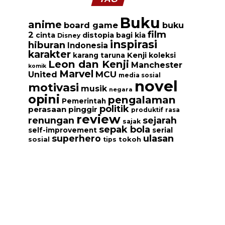
Buku
anime
board game
buku
film
2
cinta
distopia bagi kia
Disney
inspirasi
hiburan
Indonesia
karakter
Kenji
koleksi
karang taruna
Leon dan Kenji
Manchester
komik
Marvel
MCU
United
media sosial
novel
motivasi
musik
negara
opini
pengalaman
Pemerintah
politik
perasaan
pinggir
produktif
rasa
review
renungan
sejarah
sajak
sepak bola
serial
self-improvement
ulasan
superhero
tokoh
sosial
tips