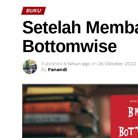
BUKU
Setelah Memba
Bottomwise
Published
4 tahun ago
on
26 Oktober 2022
By
Fanandi