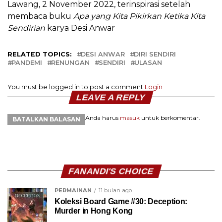
Lawang, 2 November 2022, terinspirasi setelah
membaca buku
Apa yang Kita Pikirkan Ketika Kita
Sendirian
karya Desi Anwar
RELATED TOPICS:
DESI ANWAR
DIRI SENDIRI
PANDEMI
RENUNGAN
SENDIRI
ULASAN
You must be logged in to post a comment
Login
LEAVE A REPLY
Anda harus
masuk
untuk berkomentar.
BATALKAN BALASAN
FANANDI'S CHOICE
PERMAINAN
11 bulan ago
Koleksi Board Game #30: Deception:
Murder in Hong Kong