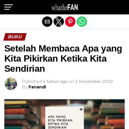
Exit mobile version
BUKU
Setelah Membaca Apa yang
Kita Pikirkan Ketika Kita
Sendirian
Published
4 tahun ago
on
2 November 2022
By
Fanandi