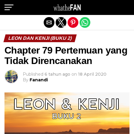
Exit mobile version
LEON DAN KENJI (BUKU 2)
Chapter 79 Pertemuan yang
Tidak Direncanakan
Published
6 tahun ago
on
18 April 2020
By
Fanandi