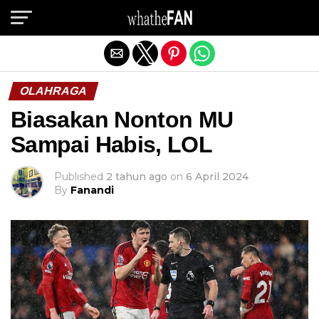
Exit mobile version
OLAHRAGA
Biasakan Nonton MU
Sampai Habis, LOL
Published
2 tahun ago
on
6 April 2024
By
Fanandi