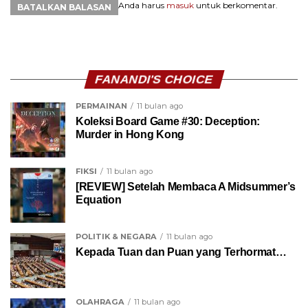
Anda harus
masuk
untuk berkomentar.
BATALKAN BALASAN
FANANDI'S CHOICE
PERMAINAN
11 bulan ago
Koleksi Board Game #30: Deception:
Murder in Hong Kong
FIKSI
11 bulan ago
[REVIEW] Setelah Membaca A Midsummer’s
Equation
POLITIK & NEGARA
11 bulan ago
Kepada Tuan dan Puan yang Terhormat…
OLAHRAGA
11 bulan ago