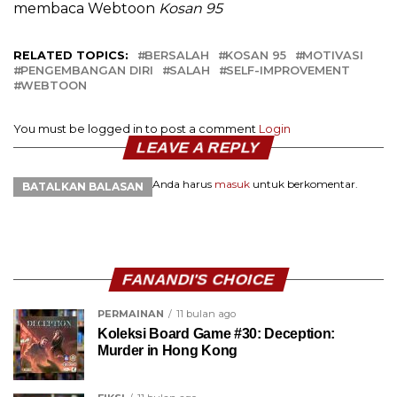
membaca Webtoon
Kosan 95
RELATED TOPICS:
BERSALAH
KOSAN 95
MOTIVASI
PENGEMBANGAN DIRI
SALAH
SELF-IMPROVEMENT
WEBTOON
You must be logged in to post a comment
Login
LEAVE A REPLY
Anda harus
masuk
untuk berkomentar.
BATALKAN BALASAN
FANANDI'S CHOICE
PERMAINAN
11 bulan ago
Koleksi Board Game #30: Deception:
Murder in Hong Kong