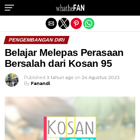
Exit mobile version
PENGEMBANGAN DIRI
Belajar Melepas Perasaan
Bersalah dari Kosan 95
Published
3 tahun ago
on
24 Agustus 2023
By
Fanandi