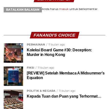
Anda harus
masuk
untuk berkomentar.
BATALKAN BALASAN
FANANDI'S CHOICE
PERMAINAN
11 bulan ago
Koleksi Board Game #30: Deception:
Murder in Hong Kong
FIKSI
11 bulan ago
[REVIEW] Setelah Membaca A Midsummer’s
Equation
POLITIK & NEGARA
11 bulan ago
Kepada Tuan dan Puan yang Terhormat…