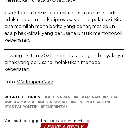
melakukan
check and recheck
.
Jika kita bisa bersikap demikian, kita pun menjadi
tidak mudah untuk diprovokasi dan dipolarisasi. Kita
bisa memilah mana berita yang benar, meskipun
ada pihak-pihak yang berusaha untuk memonopoli
kebenaran.
Lawang, 12 Juni 2021, terinspirasi dengan banyaknya
pihak yang berusaha melakukan monopoli
kebenaran
Foto:
Wallpaper Cave
RELATED TOPICS:
KEBENARAN
KEKUASAAN
MEDIA
MEDIA MASSA
MEDIA SOSIAL
MONOPOLI
OPINI
PARTAI POLITIK
PEMERINTAH
You must be logged in to post a comment
Login
LEAVE A REPLY