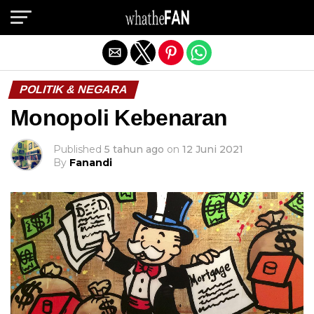
Exit mobile version
POLITIK & NEGARA
Monopoli Kebenaran
Published
5 tahun ago
on
12 Juni 2021
By
Fanandi