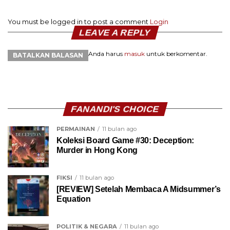
You must be logged in to post a comment
Login
LEAVE A REPLY
Anda harus
masuk
untuk berkomentar.
BATALKAN BALASAN
FANANDI'S CHOICE
PERMAINAN
11 bulan ago
Koleksi Board Game #30: Deception:
Murder in Hong Kong
FIKSI
11 bulan ago
[REVIEW] Setelah Membaca A Midsummer’s
Equation
POLITIK & NEGARA
11 bulan ago