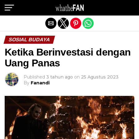
Exit mobile version
SOSIAL BUDAYA
Ketika Berinvestasi dengan
Uang Panas
Published
3 tahun ago
on
25 Agustus 2023
By
Fanandi