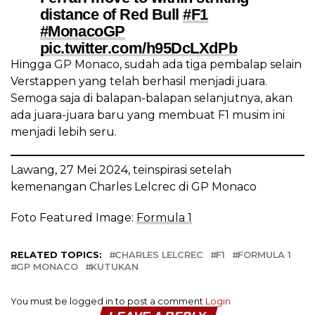
distance of Red Bull
#F1
#MonacoGP
pic.twitter.com/h95DcLXdPb
Hingga GP Monaco, sudah ada tiga pembalap selain
Verstappen yang telah berhasil menjadi juara.
— Formula 1 (@F1)
May 26, 2024
Semoga saja di balapan-balapan selanjutnya, akan
ada juara-juara baru yang membuat F1 musim ini
menjadi lebih seru.
Lawang, 27 Mei 2024, teinspirasi setelah
kemenangan Charles Lelcrec di GP Monaco
Foto Featured Image:
Formula 1
RELATED TOPICS:
CHARLES LELCREC
F1
FORMULA 1
GP MONACO
KUTUKAN
You must be logged in to post a comment
Login