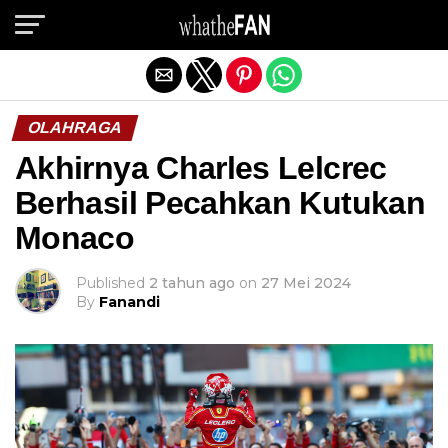
Exit mobile version
OLAHRAGA
Akhirnya Charles Lelcrec
Berhasil Pecahkan Kutukan
Monaco
Published
2 tahun ago
on
27 Mei 2024
By
Fanandi