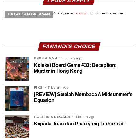
LEAVE A REPLY
Anda harus
masuk
untuk berkomentar.
BATALKAN BALASAN
FANANDI'S CHOICE
PERMAINAN
11 bulan ago
Koleksi Board Game #30: Deception:
Murder in Hong Kong
FIKSI
11 bulan ago
[REVIEW] Setelah Membaca A Midsummer’s
Equation
POLITIK & NEGARA
11 bulan ago
Kepada Tuan dan Puan yang Terhormat…