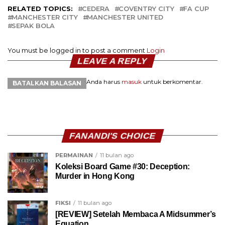
RELATED TOPICS:
CEDERA
COVENTRY CITY
FA CUP
MANCHESTER CITY
MANCHESTER UNITED
SEPAK BOLA
You must be logged in to post a comment
Login
LEAVE A REPLY
Anda harus
masuk
untuk berkomentar.
BATALKAN BALASAN
FANANDI'S CHOICE
PERMAINAN
11 bulan ago
Koleksi Board Game #30: Deception:
Murder in Hong Kong
FIKSI
11 bulan ago
[REVIEW] Setelah Membaca A Midsummer’s
Equation