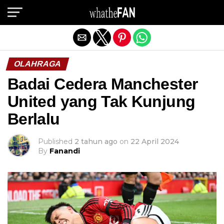
Exit mobile version
OLAHRAGA
Badai Cedera Manchester
United yang Tak Kunjung
Berlalu
Published
2 tahun ago
on
22 April 2024
By
Fanandi