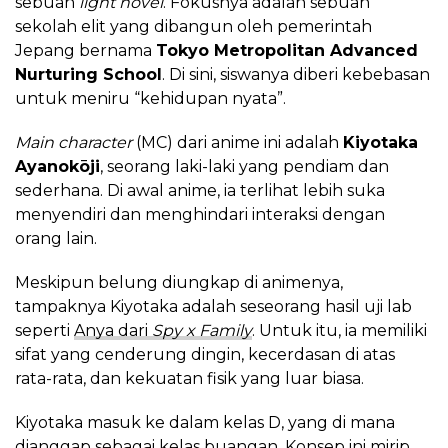
sebuah
light novel
. Fokusnya adalah sebuah
sekolah elit yang dibangun oleh pemerintah
Jepang bernama
Tokyo Metropolitan Advanced
Nurturing School
. Di sini, siswanya diberi kebebasan
untuk meniru “kehidupan nyata”.
Main character
(MC) dari anime ini adalah
Kiyotaka
Ayanokōji
, seorang laki-laki yang pendiam dan
sederhana. Di awal anime, ia terlihat lebih suka
menyendiri dan menghindari interaksi dengan
orang lain.
Meskipun belung diungkap di animenya,
tampaknya Kiyotaka adalah seseorang hasil uji lab
seperti
Anya dari
Spy x Family
. Untuk itu, ia memiliki
sifat yang cenderung dingin, kecerdasan di atas
rata-rata, dan kekuatan fisik yang luar biasa.
Kiyotaka masuk ke dalam kelas D, yang di mana
dianggap sebagai kelas buangan. Konsep ini mirip