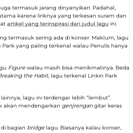
 juga termasuk jarang dinyanyikan. Padahal,
utama karena liriknya yang terkesan suram dan
uat
artikel yang terinspirasi dari judul lagu
ini.
ang termasuk sering ada di konser. Maklum, lagu
in Park yang paling terkenal walau Penulis hanya
agu
Figure
walau masih bisa menikmatinya. Beda
Breaking the Habit
, lagu terkenal Linkin Park
innya, lagu ini terdengar lebih “lembut”.
dak akan mendengarkan
genjrengan
gitar keras
 di bagian
bridge
lagu. Biasanya kalau konser,