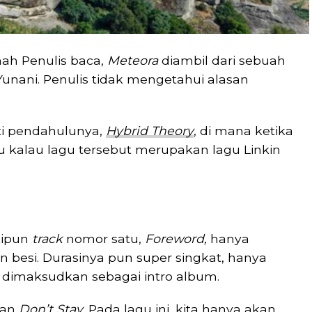
ah Penulis baca,
Meteora
diambil dari sebuah
Yunani. Penulis tidak mengetahui alasan
ti pendahulunya,
Hybrid Theory
, di mana ketika
 kalau lagu tersebut merupakan lagu Linkin
kipun
track
nomor satu,
Foreword,
hanya
n besi. Durasinya pun super singkat, hanya
i dimaksudkan sebagai intro album.
gan
Don’t Stay
. Pada lagu ini, kita hanya akan