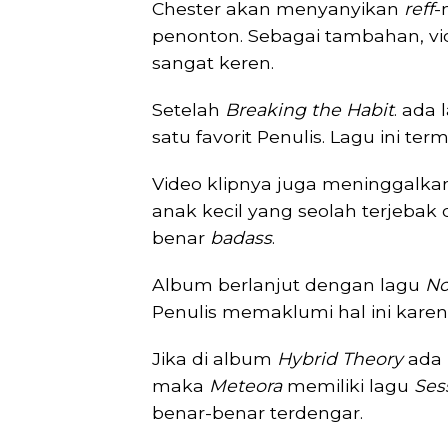
Chester akan menyanyikan
reff
-
penonton. Sebagai tambahan, vid
sangat keren.
Setelah
Breaking the Habit
. ada
satu favorit Penulis. Lagu ini t
Video klipnya juga meninggalkan
anak kecil yang seolah terjebak d
benar
badass
.
Album berlanjut dengan lagu
No
Penulis memaklumi hal ini kare
Jika di album
Hybrid Theory
ada
maka
Meteora
memiliki lagu
Ses
benar-benar terdengar.