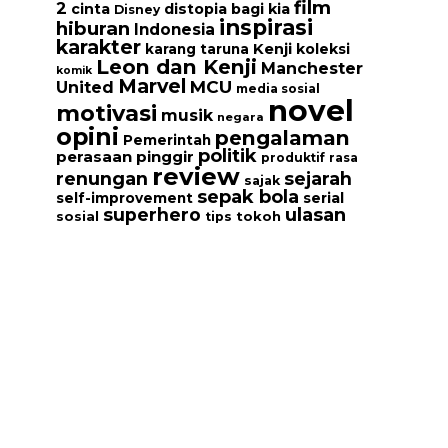
film
2
cinta
distopia bagi kia
Disney
inspirasi
hiburan
Indonesia
karakter
Kenji
koleksi
karang taruna
Leon dan Kenji
Manchester
komik
Marvel
MCU
United
media sosial
novel
motivasi
musik
negara
opini
pengalaman
Pemerintah
politik
perasaan
pinggir
produktif
rasa
review
renungan
sejarah
sajak
sepak bola
serial
self-improvement
ulasan
superhero
tokoh
sosial
tips