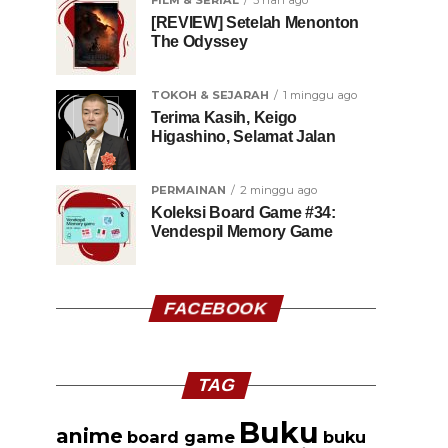
FILM & SERIAL
3 hari ago
[REVIEW] Setelah Menonton
The Odyssey
TOKOH & SEJARAH
1 minggu ago
Terima Kasih, Keigo
Higashino, Selamat Jalan
PERMAINAN
2 minggu ago
Koleksi Board Game #34:
Vendespil Memory Game
FACEBOOK
TAG
Buku
anime
board game
buku