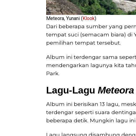
Meteora, Yunani (
Klook
)
Dari beberapa sumber yang pern
tempat suci (semacam biara) di 
pemilihan tempat tersebut.
Album ini terdengar sama seper
mendengarkan lagunya kita tahu
Park.
Lagu-Lagu
Meteora
Album ini berisikan 13 lagu, mes
terdengar seperti suara dentinga
beberapa detik. Mungkin lagu in
Lagu langsung disambung den