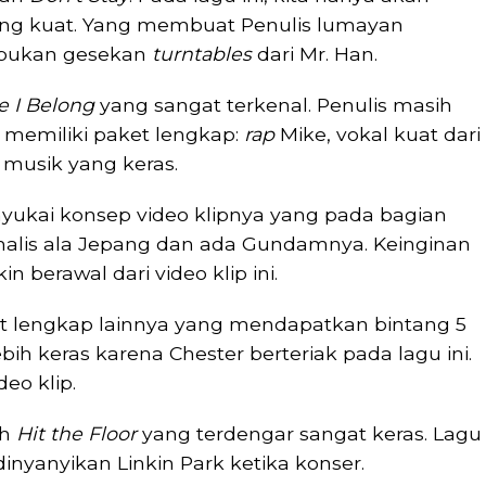
ng kuat. Yang membuat Penulis lumayan
u bukan gesekan
turntables
dari Mr. Han.
 I Belong
yang sangat terkenal. Penulis masih
 memiliki paket lengkap:
rap
Mike, vokal kuat dari
 musik yang keras.
nyukai konsep video klipnya yang pada bagian
lis ala Jepang dan ada Gundamnya. Keinginan
 berawal dari video klip ini.
 lengkap lainnya yang mendapatkan bintang 5
ebih keras karena Chester berteriak pada lagu ini.
deo klip.
ah
Hit the Floor
yang terdengar sangat keras. Lagu
dinyanyikan Linkin Park ketika konser.