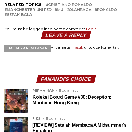
RELATED TOPICS:
CRISTIANO RONALDO
MANCHESTER UNITED
MU
OLAHRAGA
RONALDO
SEPAK BOLA
You must be logged in to post a comment
Login
LEAVE A REPLY
Anda harus
masuk
untuk berkomentar.
BATALKAN BALASAN
FANANDI'S CHOICE
PERMAINAN
11 bulan ago
Koleksi Board Game #30: Deception:
Murder in Hong Kong
FIKSI
11 bulan ago
[REVIEW] Setelah Membaca A Midsummer’s
Equation