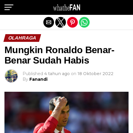
Exit mobile version
OLAHRAGA
Mungkin Ronaldo Benar-
Benar Sudah Habis
Published
4 tahun ago
on
18 Oktober 2022
By
Fanandi