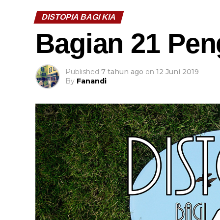
DISTOPIA BAGI KIA
Bagian 21 Pen
Published
7 tahun ago
on
12 Juni 2019
By
Fanandi