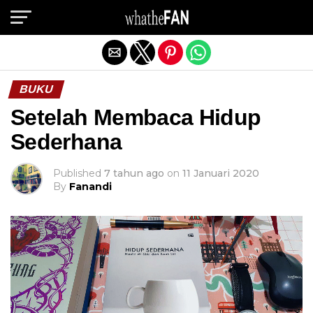
Exit mobile version
BUKU
Setelah Membaca Hidup
Sederhana
Published
7 tahun ago
on
11 Januari 2020
By
Fanandi