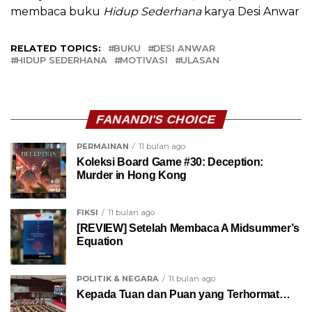
membaca buku
Hidup Sederhana
karya Desi Anwar
RELATED TOPICS:
BUKU
DESI ANWAR
HIDUP SEDERHANA
MOTIVASI
ULASAN
FANANDI'S CHOICE
PERMAINAN
11 bulan ago
Koleksi Board Game #30: Deception:
Murder in Hong Kong
FIKSI
11 bulan ago
[REVIEW] Setelah Membaca A Midsummer’s
Equation
POLITIK & NEGARA
11 bulan ago
Kepada Tuan dan Puan yang Terhormat…