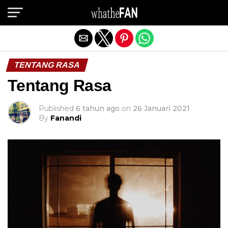
Exit mobile version
TENTANG RASA
Tentang Rasa
Published
6 tahun ago
on
26 Januari 2021
By
Fanandi