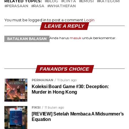
RELATED TOPICS:
BLOG
CINTA
EMOSI
KATEGORI
PERASAAN
RASA
WHATHEFAN
You must be logged in to post a comment
Login
LEAVE A REPLY
Anda harus
masuk
untuk berkomentar.
BATALKAN BALASAN
FANANDI'S CHOICE
PERMAINAN
11 bulan ago
Koleksi Board Game #30: Deception:
Murder in Hong Kong
FIKSI
11 bulan ago
[REVIEW] Setelah Membaca A Midsummer’s
Equation