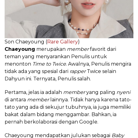
Son Chaeyoung (
Rare Gallery
)
Chaeyoung
merupakan
member
favorit dari
teman yang menyarankan Penulis untuk
menonton
Time to Twice
. Awalnya, Penulis mengira
tidak ada yang spesial dari
rapper
Twice selain
Dahyun ini. Ternyata, Penulis salah.
Pertama, jelas ia adalah
member
yang paling
nyeni
di antara
member
lainnya. Tidak hanya karena tato-
tato yang ada di sekujur tubuhnya, ia juga memiliki
bakat dalam bidang menggambar. Bahkan, ia
pernah berkolaborasi dengan Google.
Chaeyoung mendapatkan julukan sebagai
Baby