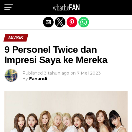
Exit mobile version
MUSIK
9 Personel Twice dan
Impresi Saya ke Mereka
Published
3 tahun ago
on
7 Mei 2023
By
Fanandi