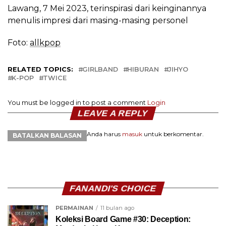
Lawang, 7 Mei 2023, terinspirasi dari keinginannya
menulis impresi dari masing-masing personel
Foto:
allkpop
RELATED TOPICS:
GIRLBAND
HIBURAN
JIHYO
K-POP
TWICE
You must be logged in to post a comment
Login
LEAVE A REPLY
Anda harus
masuk
untuk berkomentar.
BATALKAN BALASAN
FANANDI'S CHOICE
PERMAINAN
11 bulan ago
Koleksi Board Game #30: Deception: