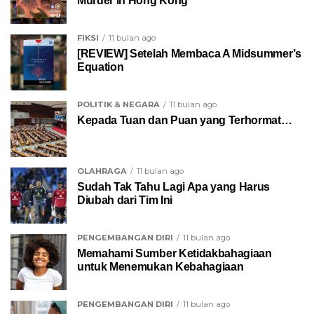
Murder in Hong Kong
FIKSI
11 bulan ago
[REVIEW] Setelah Membaca A Midsummer’s
Equation
POLITIK & NEGARA
11 bulan ago
Kepada Tuan dan Puan yang Terhormat…
OLAHRAGA
11 bulan ago
Sudah Tak Tahu Lagi Apa yang Harus
Diubah dari Tim Ini
PENGEMBANGAN DIRI
11 bulan ago
Memahami Sumber Ketidakbahagiaan
untuk Menemukan Kebahagiaan
PENGEMBANGAN DIRI
11 bulan ago