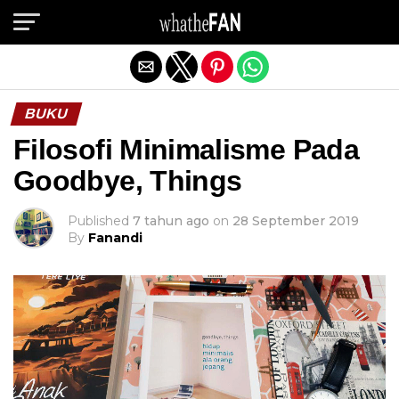
Exit mobile version
BUKU
Filosofi Minimalisme Pada
Goodbye, Things
Published
7 tahun ago
on
28 September 2019
By
Fanandi