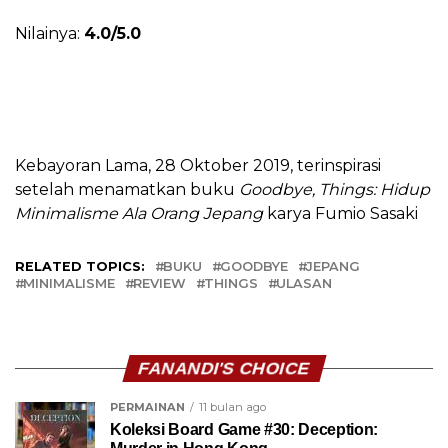
Nilainya:
4.0/5.0
Kebayoran Lama, 28 Oktober 2019, terinspirasi
setelah menamatkan buku
Goodbye, Things: Hidup
Minimalisme Ala Orang Jepang
karya Fumio Sasaki
RELATED TOPICS:
BUKU
GOODBYE
JEPANG
MINIMALISME
REVIEW
THINGS
ULASAN
FANANDI'S CHOICE
PERMAINAN
11 bulan ago
Koleksi Board Game #30: Deception: