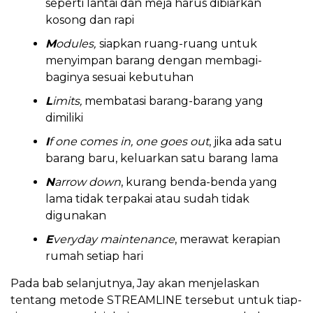
seperti lantai dan meja harus dibiarkan
kosong dan rapi
M
odules,
siapkan ruang-ruang untuk
menyimpan barang dengan membagi-
baginya sesuai kebutuhan
L
imits,
membatasi barang-barang yang
dimiliki
I
f one comes in, one goes out
, jika ada satu
barang baru, keluarkan satu barang lama
N
arrow down
, kurang benda-benda yang
lama tidak terpakai atau sudah tidak
digunakan
E
veryday maintenance
, merawat kerapian
rumah setiap hari
Pada bab selanjutnya, Jay akan menjelaskan
tentang metode STREAMLINE tersebut untuk tiap-