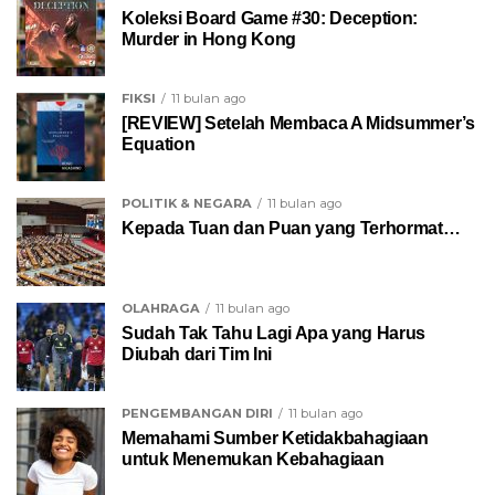
Koleksi Board Game #30: Deception:
Murder in Hong Kong
FIKSI
11 bulan ago
[REVIEW] Setelah Membaca A Midsummer’s
Equation
POLITIK & NEGARA
11 bulan ago
Kepada Tuan dan Puan yang Terhormat…
OLAHRAGA
11 bulan ago
Sudah Tak Tahu Lagi Apa yang Harus
Diubah dari Tim Ini
PENGEMBANGAN DIRI
11 bulan ago
Memahami Sumber Ketidakbahagiaan
untuk Menemukan Kebahagiaan