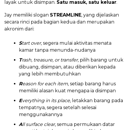
layak untuk disimpan.
Satu masuk, satu keluar
.
Jay memiliki slogan
STREAMLINE
, yang dijelaskan
secara rinci pada bagian kedua dan merupakan
akronim dari:
S
tart over,
segera mulai aktivitas menata
kamar tanpa menunda-nudanya
T
rash, treasure, or transfer,
pilih barang untuk
dibuang, disimpan, atau diberikan kepada
yang lebih membutuhkan
R
eason for each item,
setiap barang harus
memiliki alasan kuat mengapa ia disimpan
E
verything in its place,
letakkan barang pada
tempatnya, segera setelah selesai
menggunakannya
A
ll surface clear
, semua permukaan datar