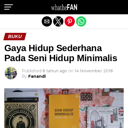
Exit mobile version
BUKU
Gaya Hidup Sederhana
Pada Seni Hidup Minimalis
Published
8 tahun ago
on
14 November 2018
By
Fanandi