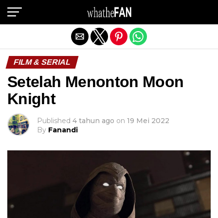
Exit mobile version
FILM & SERIAL
Setelah Menonton Moon
Knight
Published
4 tahun ago
on
19 Mei 2022
By
Fanandi