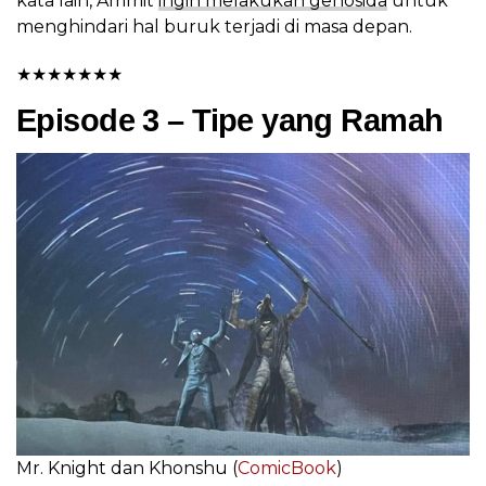
kata lain, Ammit
ingin melakukan genosida
untuk
menghindari hal buruk terjadi di masa depan.
★
★
★
★
★
★
★
Episode 3 – Tipe yang Ramah
Mr. Knight dan Khonshu (
ComicBook
)