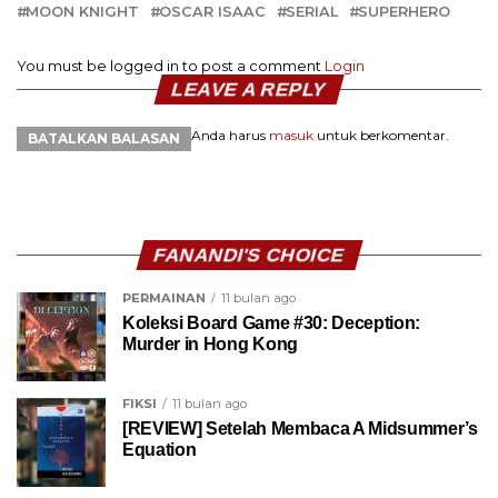
MOON KNIGHT
OSCAR ISAAC
SERIAL
SUPERHERO
You must be logged in to post a comment
Login
LEAVE A REPLY
Anda harus
masuk
untuk berkomentar.
BATALKAN BALASAN
FANANDI'S CHOICE
PERMAINAN
11 bulan ago
Koleksi Board Game #30: Deception:
Murder in Hong Kong
FIKSI
11 bulan ago
[REVIEW] Setelah Membaca A Midsummer’s
Equation