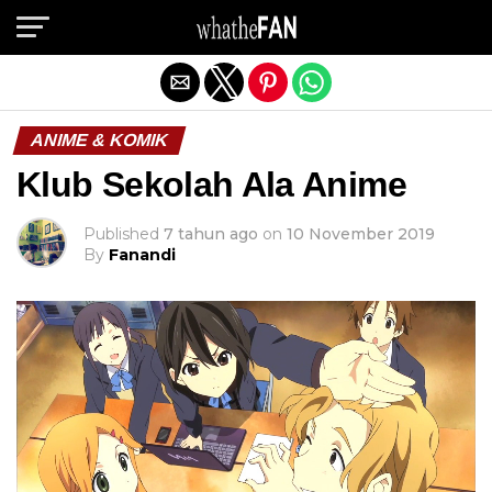
Exit mobile version
ANIME & KOMIK
Klub Sekolah Ala Anime
Published
7 tahun ago
on
10 November 2019
By
Fanandi