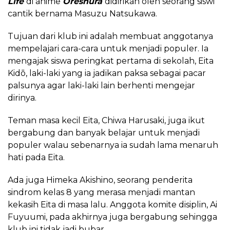
Life
di anime
Oreshura
didirikan oleh seorang siswi
cantik bernama Masuzu Natsukawa.
Tujuan dari klub ini adalah membuat anggotanya
mempelajari cara-cara untuk menjadi populer. Ia
mengajak siswa peringkat pertama di sekolah, Eita
Kidō, laki-laki yang ia jadikan paksa sebagai pacar
palsunya agar laki-laki lain berhenti mengejar
dirinya.
Teman masa kecil Eita, Chiwa Harusaki, juga ikut
bergabung dan banyak belajar untuk menjadi
populer walau sebenarnya ia sudah lama menaruh
hati pada Eita.
Ada juga Himeka Akishino, seorang penderita
sindrom kelas 8 yang merasa menjadi mantan
kekasih Eita di masa lalu. Anggota komite disiplin, Ai
Fuyuumi, pada akhirnya juga bergabung sehingga
klub ini tidak jadi bubar.