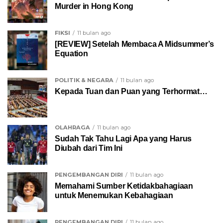
Murder in Hong Kong
FIKSI
11 bulan ago
[REVIEW] Setelah Membaca A Midsummer’s
Equation
POLITIK & NEGARA
11 bulan ago
Kepada Tuan dan Puan yang Terhormat…
OLAHRAGA
11 bulan ago
Sudah Tak Tahu Lagi Apa yang Harus
Diubah dari Tim Ini
PENGEMBANGAN DIRI
11 bulan ago
Memahami Sumber Ketidakbahagiaan
untuk Menemukan Kebahagiaan
PENGEMBANGAN DIRI
11 bulan ago