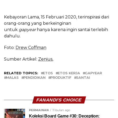
Kebayoran Lama, 15 Februari 2020, terinspirasi dari
orang-orang yang berkeinginan
untuk
gapyear
hanya karena ingin santai terlebih
dahulu.
Foto:
Drew Coffman
Sumber Artikel:
Zenius
,
RELATED TOPICS:
ETOS
ETOS KERJA
GAPYEAR
MALAS
PENDIDIKAN
PRODUKTIF
SANTAI
FANANDI'S CHOICE
PERMAINAN
11 bulan ago
Koleksi Board Game #30: Deception: