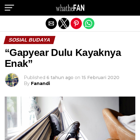
Exit mobile version
SOSIAL BUDAYA
“Gapyear Dulu Kayaknya
Enak”
Published
6 tahun ago
on
15 Februari 2020
By
Fanandi