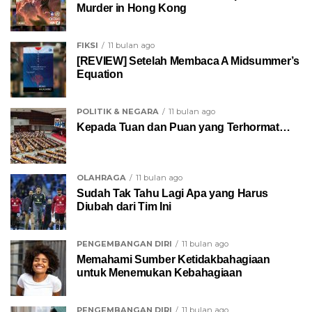
Murder in Hong Kong
FIKSI
11 bulan ago
[REVIEW] Setelah Membaca A Midsummer’s
Equation
POLITIK & NEGARA
11 bulan ago
Kepada Tuan dan Puan yang Terhormat…
OLAHRAGA
11 bulan ago
Sudah Tak Tahu Lagi Apa yang Harus
Diubah dari Tim Ini
PENGEMBANGAN DIRI
11 bulan ago
Memahami Sumber Ketidakbahagiaan
untuk Menemukan Kebahagiaan
PENGEMBANGAN DIRI
11 bulan ago