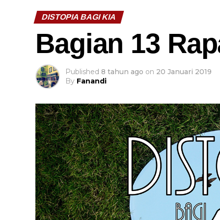
DISTOPIA BAGI KIA
Bagian 13 Rap
Published
8 tahun ago
on
20 Januari 2019
By
Fanandi