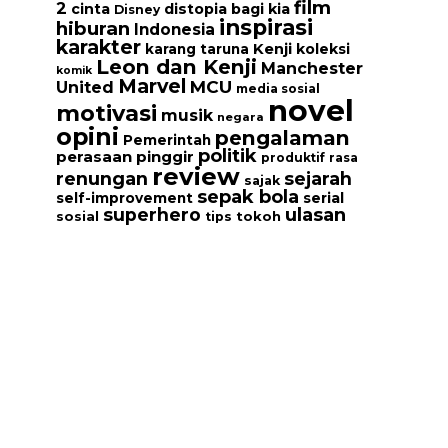
film
2
cinta
distopia bagi kia
Disney
inspirasi
hiburan
Indonesia
karakter
Kenji
koleksi
karang taruna
Leon dan Kenji
Manchester
komik
Marvel
MCU
United
media sosial
novel
motivasi
musik
negara
opini
pengalaman
Pemerintah
politik
perasaan
pinggir
produktif
rasa
review
renungan
sejarah
sajak
sepak bola
serial
self-improvement
ulasan
superhero
tokoh
sosial
tips