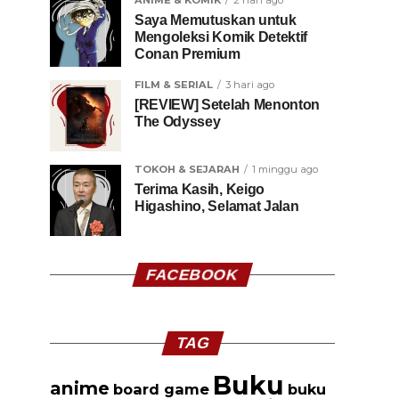
ANIME & KOMIK
2 hari ago
Saya Memutuskan untuk
Mengoleksi Komik Detektif
Conan Premium
FILM & SERIAL
3 hari ago
[REVIEW] Setelah Menonton
The Odyssey
TOKOH & SEJARAH
1 minggu ago
Terima Kasih, Keigo
Higashino, Selamat Jalan
FACEBOOK
TAG
Buku
anime
board game
buku