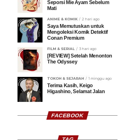
Seporsi Mie Ayam Sebelum
Mati
ANIME & KOMIK
2 hari ago
Saya Memutuskan untuk
Mengoleksi Komik Detektif
Conan Premium
FILM & SERIAL
3 hari ago
[REVIEW] Setelah Menonton
The Odyssey
TOKOH & SEJARAH
1 minggu ago
Terima Kasih, Keigo
Higashino, Selamat Jalan
FACEBOOK
TAG