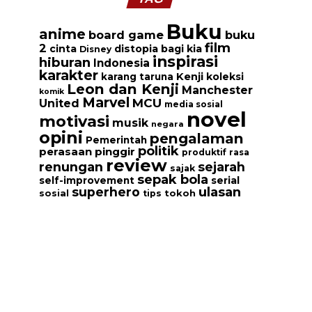
Buku
anime
board game
buku
film
2
cinta
distopia bagi kia
Disney
inspirasi
hiburan
Indonesia
karakter
Kenji
koleksi
karang taruna
Leon dan Kenji
Manchester
komik
Marvel
MCU
United
media sosial
novel
motivasi
musik
negara
opini
pengalaman
Pemerintah
politik
perasaan
pinggir
produktif
rasa
review
renungan
sejarah
sajak
sepak bola
serial
self-improvement
ulasan
superhero
tokoh
sosial
tips