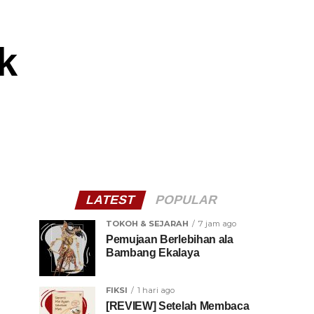
k
LATEST
POPULAR
TOKOH & SEJARAH
7 jam ago
Pemujaan Berlebihan ala
Bambang Ekalaya
FIKSI
1 hari ago
[REVIEW] Setelah Membaca