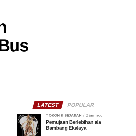
n
 Bus
LATEST
POPULAR
TOKOH & SEJARAH
2 jam ago
Pemujaan Berlebihan ala
Bambang Ekalaya