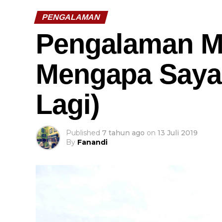
PENGALAMAN
Pengalaman M
Mengapa Saya 
Lagi)
Published
7 tahun ago
on
13 Juli 2019
By
Fanandi