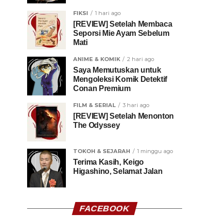
FIKSI
1 hari ago
[REVIEW] Setelah Membaca
Seporsi Mie Ayam Sebelum
Mati
ANIME & KOMIK
2 hari ago
Saya Memutuskan untuk
Mengoleksi Komik Detektif
Conan Premium
FILM & SERIAL
3 hari ago
[REVIEW] Setelah Menonton
The Odyssey
TOKOH & SEJARAH
1 minggu ago
Terima Kasih, Keigo
Higashino, Selamat Jalan
FACEBOOK