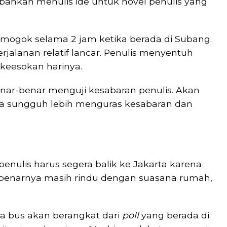
 bahkan menulis ide untuk novel penulis yang
mogok selama 2 jam ketika berada di Subang.
rjalanan relatif lancar. Penulis menyentuh
 keesokan harinya.
enar-benar menguji kesabaran penulis. Akan
arta sungguh lebih menguras kesabaran dan
, penulis harus segera balik ke Jakarta karena
ebenarnya masih rindu dengan suasana rumah,
hwa bus akan berangkat dari
poll
yang berada di