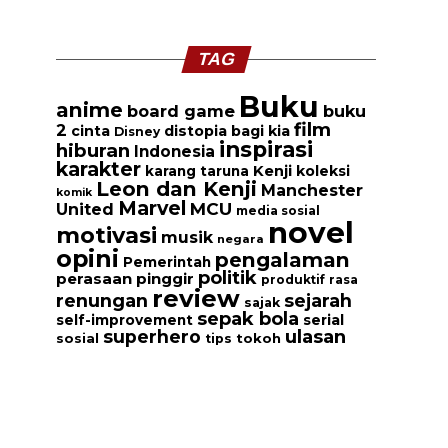
TAG
Buku
anime
board game
buku
film
2
cinta
distopia bagi kia
Disney
inspirasi
hiburan
Indonesia
karakter
Kenji
koleksi
karang taruna
Leon dan Kenji
Manchester
komik
Marvel
MCU
United
media sosial
novel
motivasi
musik
negara
opini
pengalaman
Pemerintah
politik
perasaan
pinggir
produktif
rasa
review
renungan
sejarah
sajak
sepak bola
serial
self-improvement
ulasan
superhero
tokoh
sosial
tips