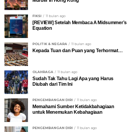
Murder in Hong Kong
FIKSI
11 bulan ago
[REVIEW] Setelah Membaca A Midsummer’s
Equation
POLITIK & NEGARA
11 bulan ago
Kepada Tuan dan Puan yang Terhormat…
OLAHRAGA
11 bulan ago
Sudah Tak Tahu Lagi Apa yang Harus
Diubah dari Tim Ini
PENGEMBANGAN DIRI
11 bulan ago
Memahami Sumber Ketidakbahagiaan
untuk Menemukan Kebahagiaan
PENGEMBANGAN DIRI
11 bulan ago