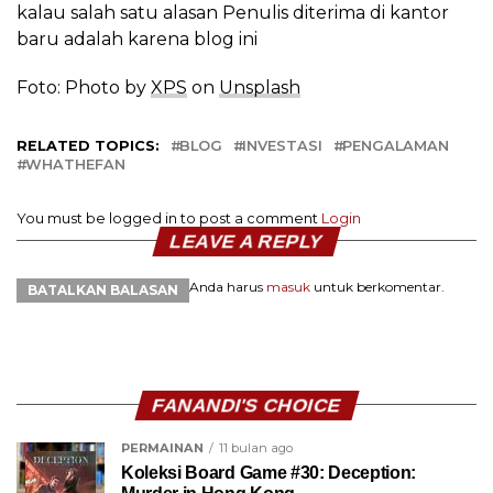
kalau salah satu alasan Penulis diterima di kantor
baru adalah karena blog ini
Foto: Photo by
XPS
on
Unsplash
RELATED TOPICS:
BLOG
INVESTASI
PENGALAMAN
WHATHEFAN
You must be logged in to post a comment
Login
LEAVE A REPLY
Anda harus
masuk
untuk berkomentar.
BATALKAN BALASAN
FANANDI'S CHOICE
PERMAINAN
11 bulan ago
Koleksi Board Game #30: Deception: