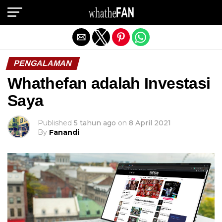
Exit mobile version
PENGALAMAN
Whathefan adalah Investasi
Saya
Published
5 tahun ago
on
8 April 2021
By
Fanandi