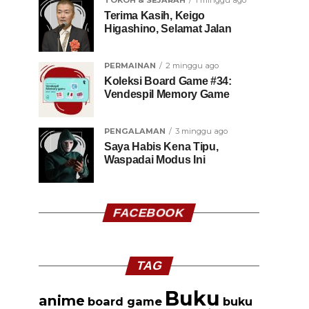
TOKOH & SEJARAH
1 minggu ago
Terima Kasih, Keigo
Higashino, Selamat Jalan
PERMAINAN
2 minggu ago
Koleksi Board Game #34:
Vendespil Memory Game
PENGALAMAN
3 minggu ago
Saya Habis Kena Tipu,
Waspadai Modus Ini
FACEBOOK
TAG
Buku
anime
board game
buku