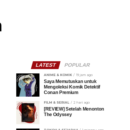
n
LATEST
POPULAR
ANIME & KOMIK
19 jam ago
Saya Memutuskan untuk
Mengoleksi Komik Detektif
Conan Premium
FILM & SERIAL
2 hari ago
[REVIEW] Setelah Menonton
The Odyssey