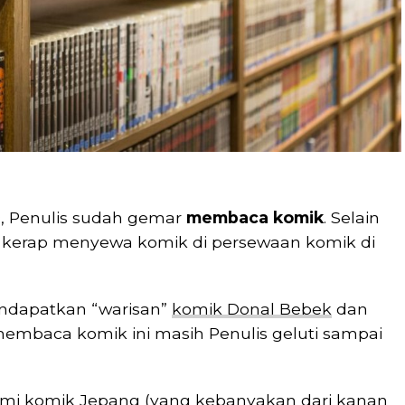
SD, Penulis sudah gemar
membaca komik
. Selain
ga kerap menyewa komik di persewaan komik di
endapatkan “warisan”
komik Donal Bebek
dan
 membaca komik ini masih Penulis geluti sampai
ami komik Jepang (yang kebanyakan dari kanan