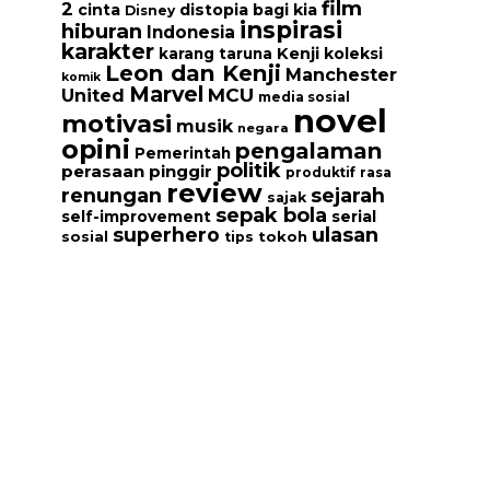
film
2
cinta
distopia bagi kia
Disney
inspirasi
hiburan
Indonesia
karakter
Kenji
koleksi
karang taruna
Leon dan Kenji
Manchester
komik
Marvel
MCU
United
media sosial
novel
motivasi
musik
negara
opini
pengalaman
Pemerintah
politik
perasaan
pinggir
produktif
rasa
review
renungan
sejarah
sajak
sepak bola
serial
self-improvement
ulasan
superhero
tokoh
sosial
tips