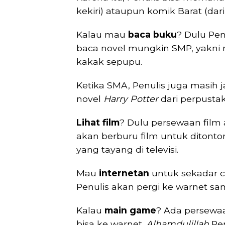
kekiri) ataupun komik Barat (dari 
Kalau mau
baca buku
? Dulu Pen
baca novel mungkin SMP, yakni 
kakak sepupu.
Ketika SMA, Penulis juga masih
novel
Harry Potter
dari perpusta
Lihat film
? Dulu persewaan film
akan berburu film untuk ditonto
yang tayang di televisi.
Mau
internetan
untuk sekadar c
Penulis akan pergi ke warnet 
Kalau
main game
? Ada persew
bisa ke warnet.
Alhamdulillah
Pe