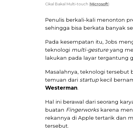
Cikal Bakal Multi-touch (
Microsoft
)
Penulis berkali-kali menonton 
sehingga bisa berkata banyak sep
Pada kesempatan itu, Jobs me
teknologi
multi-gesture
yang me
lakukan pada layar tergantung g
Masalahnya, teknologi tersebut
temuan dari
startup
kecil bern
Westerman
.
Hal ini berawal dari seorang k
buatan
Fingerworks
karena men
rekannya di Apple tertarik dan
tersebut.