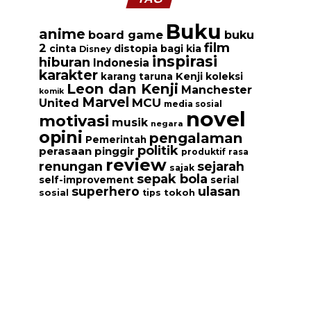
Buku
anime
board game
buku
film
2
cinta
distopia bagi kia
Disney
inspirasi
hiburan
Indonesia
karakter
Kenji
koleksi
karang taruna
Leon dan Kenji
Manchester
komik
Marvel
MCU
United
media sosial
novel
motivasi
musik
negara
opini
pengalaman
Pemerintah
politik
perasaan
pinggir
produktif
rasa
review
renungan
sejarah
sajak
sepak bola
serial
self-improvement
ulasan
superhero
tokoh
sosial
tips