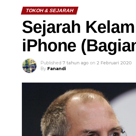
TOKOH & SEJARAH
Sejarah Kelam 
iPhone (Bagian
Published
7 tahun ago
on
2 Februari 2020
By
Fanandi