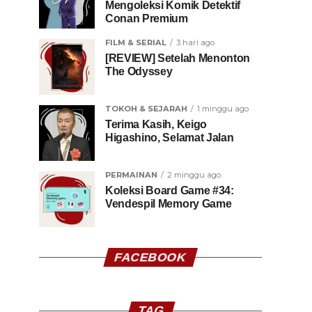
Mengoleksi Komik Detektif
Conan Premium
FILM & SERIAL
3 hari ago
[REVIEW] Setelah Menonton
The Odyssey
TOKOH & SEJARAH
1 minggu ago
Terima Kasih, Keigo
Higashino, Selamat Jalan
PERMAINAN
2 minggu ago
Koleksi Board Game #34:
Vendespil Memory Game
FACEBOOK
TAG