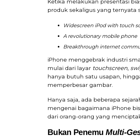
Ketika melakukan presentasi b
produk sekaligus yang ternyata
Widescreen iPod with touch sc
A revolutionary mobile phone
Breakthrough internet commu
iPhone menggebrak industri sm
mulai dari layar
touchscreen
,
swi
hanya butuh satu usapan, hingga
memperbesar gambar.
Hanya saja, ada beberapa sejara
mengenai bagaimana iPhone bisa
dari orang-orang yang mencipta
Bukan Penemu
Multi-Ge