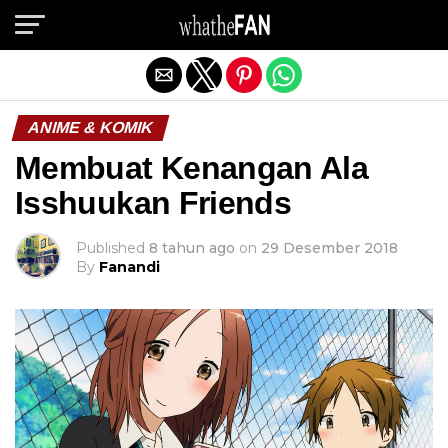
Exit mobile version
ANIME & KOMIK
Membuat Kenangan Ala
Isshuukan Friends
Published
8 tahun ago
on
29 Desember 2018
By
Fanandi