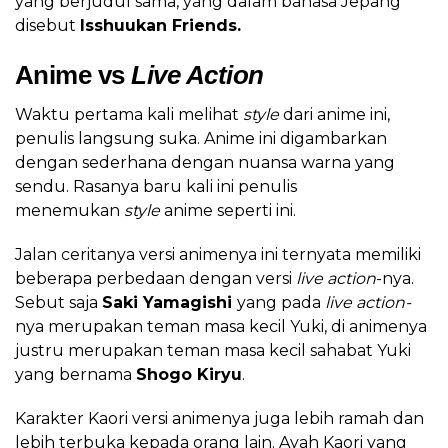
yang berjudul sama, yang dalam bahasa Jepang
disebut
Isshuukan Friends.
Anime vs
Live Action
Waktu pertama kali melihat
style
dari anime ini,
penulis langsung suka. Anime ini digambarkan
dengan sederhana dengan nuansa warna yang
sendu. Rasanya baru kali ini penulis
menemukan
style
anime seperti ini.
Jalan ceritanya versi animenya ini ternyata memiliki
beberapa perbedaan dengan versi
live action
-nya.
Sebut saja
Saki Yamagishi
yang pada
live action-
nya merupakan teman masa kecil Yuki, di animenya
justru merupakan teman masa kecil sahabat Yuki
yang bernama
Shogo Kiryu
.
Karakter Kaori versi animenya juga lebih ramah dan
lebih terbuka kepada orang lain. Ayah Kaori yang