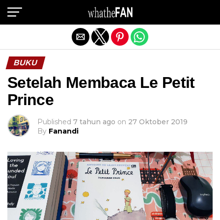
Exit mobile version
BUKU
Setelah Membaca Le Petit
Prince
Published
7 tahun ago
on
27 Oktober 2019
By
Fanandi