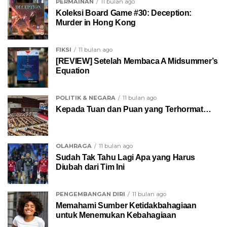
PERMAINAN
11 bulan ago
Koleksi Board Game #30: Deception:
Murder in Hong Kong
FIKSI
11 bulan ago
[REVIEW] Setelah Membaca A Midsummer’s
Equation
POLITIK & NEGARA
11 bulan ago
Kepada Tuan dan Puan yang Terhormat…
OLAHRAGA
11 bulan ago
Sudah Tak Tahu Lagi Apa yang Harus
Diubah dari Tim Ini
PENGEMBANGAN DIRI
11 bulan ago
Memahami Sumber Ketidakbahagiaan
untuk Menemukan Kebahagiaan