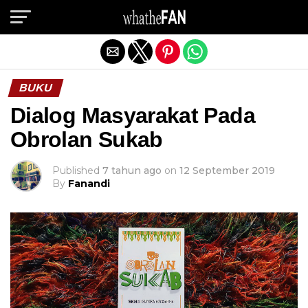
Exit mobile version
BUKU
Dialog Masyarakat Pada
Obrolan Sukab
Published
7 tahun ago
on
12 September 2019
By
Fanandi