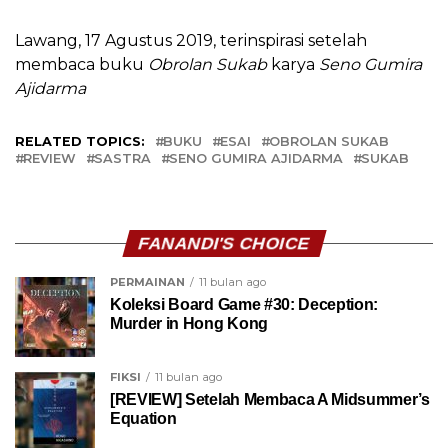
Lawang, 17 Agustus 2019, terinspirasi setelah
membaca buku
Obrolan Sukab
karya
Seno Gumira
Ajidarma
RELATED TOPICS:
BUKU
ESAI
OBROLAN SUKAB
REVIEW
SASTRA
SENO GUMIRA AJIDARMA
SUKAB
FANANDI'S CHOICE
PERMAINAN
11 bulan ago
Koleksi Board Game #30: Deception:
Murder in Hong Kong
FIKSI
11 bulan ago
[REVIEW] Setelah Membaca A Midsummer’s
Equation